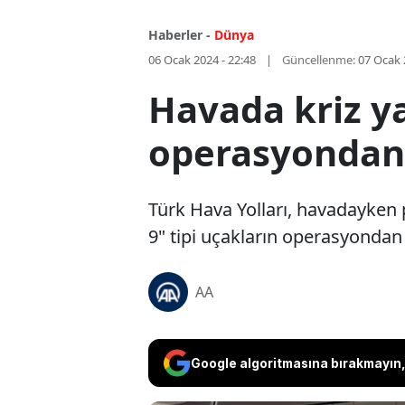
Haberler -
Dünya
06 Ocak 2024 - 22:48
Güncellenme:
07 Ocak 
Havada kriz y
operasyondan 
Türk Hava Yolları, havadayken
9" tipi uçakların operasyondan
AA
Google algoritmasına bırakmayın, 