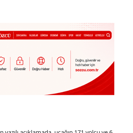
n yazılı açıklamada, uçağın 171 yolcu ve 6