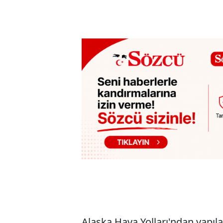
Alaska Hava Yolları'ndan yapıla