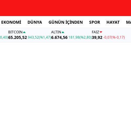
EKONOMİ
DÜNYA
GÜNÜN İÇİNDEN
SPOR
HAYAT
M
BITCOIN
ALTIN
FAİZ
65.205,52
6.674,56
39,92
0,40)
943,52
(%1,47)
181,98
(%2,80)
-0,07
(%-0,17)