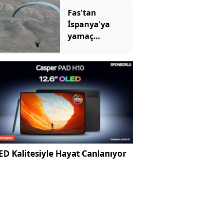
Fas'tan
İspanya'ya
yamaç
paraşütüyle
geçmeye kalkan
kaçak göçmen
öldü
D Kalitesiyle Hayat Canlanıyor