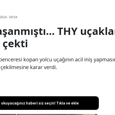
2024 - 00:54
aşanmıştı… THY uçakla
çekti
 penceresi kopan yolcu uçağının acil iniş yapmas
 çekilmesine karar verdi.
okuyacağınız haberi siz seçin! Tıkla ve ekle