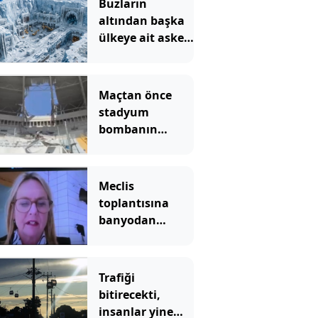
Buzların
altından başka
ülkeye ait askeri
üs çıktı
Maçtan önce
stadyum
bombanın
hedefi oldu: Ölü
ve yaralılar var
Meclis
toplantısına
banyodan
bağlanınca rezil
oldu: Arkadaki
meçhul gölge
Trafiği
kim?
bitirecekti,
insanlar yine