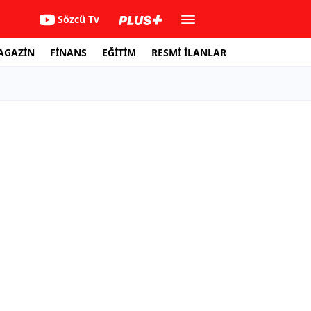
Sözcü Tv
AGAZİN
FİNANS
EĞİTİM
RESMİ İLANLAR