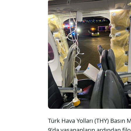
Türk H
uçağın
9" tip
Türk Hava Yolları (THY) Basın
9'da yaşananların ardından fi