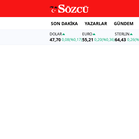
SON DAKİKA
YAZARLAR
GÜNDEM
DOLAR
EURO
STERLIN
47,70
55,21
64,43
0,08
(%0,17)
0,20
(%0,36)
0,26
(%