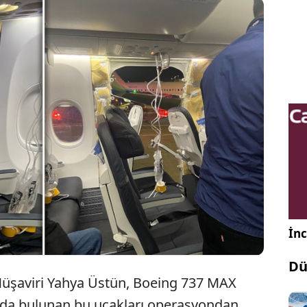
ava Yolları, havadayken penceresi kopan yolcu
ın acil iniş yapmasının ardından “Boeing 737 MAX
i uçakların operasyondan çekilmesine karar verdi.
İnc
Dü
 Müşaviri Yahya Üstün, Boeing 737 MAX
loda bulunan bu uçakları operasyondan