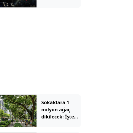
trafiği seçti: 170
milyon dolarlık
teleferik
bomboş kaldı
Sokaklara 1
milyon ağaç
dikilecek: İşte
nedeni