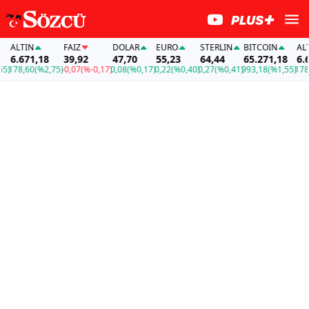
LTIN
FAİZ
DOLAR
EURO
STERLIN
BITCOIN
ALTIN
.671,18
39,92
47,70
55,23
64,44
65.271,18
6.671
78,60
(%2,75)
-0,07
(%-0,17)
0,08
(%0,17)
0,22
(%0,40)
0,27
(%0,41)
993,18
(%1,55)
178,60