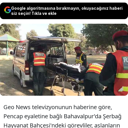
Google algoritmasına bırakmayın, okuyacağınız haberi
siz seçin! Tıkla ve ekle
Pakistan’ın Pencap eyaletinin
Bahavalpur şehrindeki hayvanat
bahçesinde aslanların kafesinde bir
kişi ölü bulundu.
Geo News televizyonunun haberine göre,
Pencap eyaletine bağlı Bahavalpur’da Şerbağ
Hayvanat Bahçesi'ndeki görevliler, aslanların