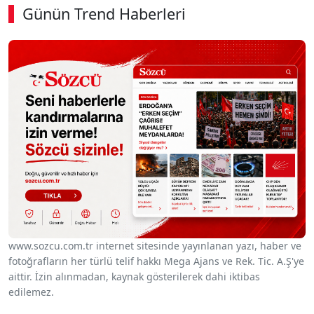
Günün Trend Haberleri
00:02
/ 02:14
Sesi Aç
www.sozcu.com.tr internet sitesinde yayınlanan yazı, haber ve
fotoğrafların her türlü telif hakkı Mega Ajans ve Rek. Tic. A.Ş'ye
aittir. İzin alınmadan, kaynak gösterilerek dahi iktibas
edilemez.