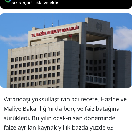
siz seçin! Tıkla ve ekle
Vatandaş gibi Hazine de faiz nedeniyle
bahar yüzü göremiyor. Hazine bu yılın ilk
dört ayında 1.1 trilyon liralık faiz öderken,
önümüzdeki 3 ayda da 1.7 trilyon lira
borçlanacak.
Vatandaşı yoksullaştıran acı reçete, Hazine ve
Maliye Bakanlığı’nı da borç ve faiz batağına
sürükledi. Bu yılın ocak-nisan döneminde
faize ayrılan kaynak yıllık bazda yüzde 63