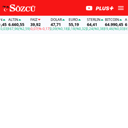
ALTIN
FAİZ
DOLAR
EURO
STERLIN
BITCOIN
ALTI
5
6.660,55
39,92
47,71
55,19
64,41
64.990,45
6.66
3)
167,96
(%2,59)
-0,07
(%-0,17)
0,09
(%0,18)
0,18
(%0,32)
0,24
(%0,38)
19,46
(%0,03)
167,9