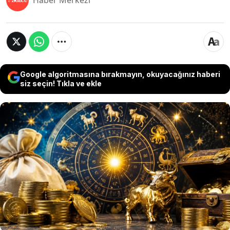
Haber Merkezi
Google algoritmasına bırakmayın, okuyacağınız haberi
siz seçin! Tıkla ve ekle
Haziran ayının ikinci yarısı bazı burçlar için maddi
açıdan oldukça hareketli geçebilir. Astroloji
yorumlarına göre özellikle para, kariyer ve yeni
kazanç fırsatları konusunda şanslı bir döneme
giren burçlar bulunuyor. Beklenen ödemeler, yeni
iş teklifleri ve ek gelir fırsatları bu dönemde bazı
kişilerin yüzünü güldürebilir.