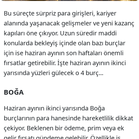
Bu süreçte sürpriz para girişleri, kariyer
alanında yaşanacak gelişmeler ve yeni kazanç
kapıları öne çıkıyor. Uzun süredir maddi
konularda bekleyiş içinde olan bazı burçlar
için ise haziran ayının son haftaları önemli
fırsatlar getirebilir. İşte haziran ayının ikinci
yarısında yüzleri gülecek o 4 burç...
BOĞA
Haziran ayının ikinci yarısında Boğa
burçlarının para hanesinde hareketlilik dikkat
çekiyor. Beklenen bir ödeme, prim veya ek
gelir fırsatı gündeme gelebilir. Özellikle iş