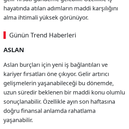
hayatında atılan adımların maddi karşılığını
alma ihtimali yüksek görünüyor.
Günün Trend Haberleri
ASLAN
Aslan burçları için yeni iş bağlantıları ve
kariyer fırsatları öne çıkıyor. Gelir artırıcı
gelişmelerin yaşanabileceği bu dönemde,
uzun süredir beklenen bir maddi konu olumlu
sonuçlanabilir. Özellikle ayın son haftasına
doğru finansal anlamda rahatlama
yaşanabilir.