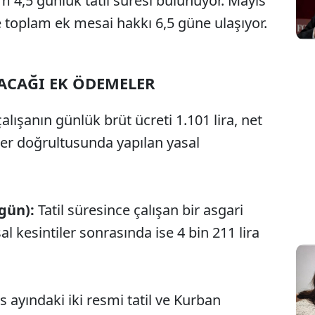
 4,5 günlük tatil süresi bulunuyor. Mayıs
kte toplam ek mesai hakkı 6,5 güne ulaşıyor.
LACAĞI EK ÖDEMELER
alışanın günlük brüt ücreti 1.101 lira, net
riler doğrultusunda yapılan yasal
gün):
Tatil süresince çalışan bir asgari
sal kesintiler sonrasında ise 4 bin 211 lira
s ayındaki iki resmi tatil ve Kurban