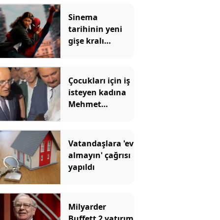
Sinema
tarihinin yeni
gişe kralı
Örümcek Adam
rekoru yıktı
geçti
Çocukları için iş
isteyen kadına
Mehmet
Şimşek'ten
Kürtçe cevap
Vatandaşlara 'ev
almayın' çağrısı
yapıldı
Milyarder
Buffett 2 yatırım