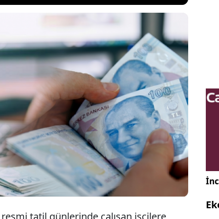
esmi tatiller ve Kurban Bayramı'nda çalışan işçilerin
maaşlarına 6,5 günlük yasal ek mesai ücreti
ş Kanunu’nun çift yevmiye düzenlemesi kapsamında
er, asgari ücretliler ve diğer maaş gruplarına göre
iyor.
İnc
Ek
resmi tatil günlerinde çalışan işçilere