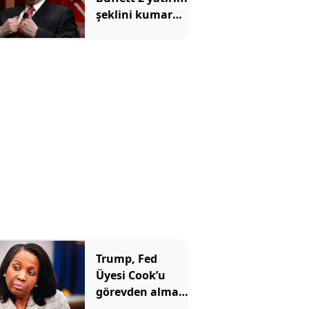
şeklini kumara
benzetti ve tüm
yatırımcılara
aynı mesajı
verdi
Trump, Fed
Üyesi Cook’u
görevden alma
girişimini