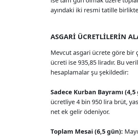
ise tam gün olmak üzere toplam
ayındaki iki resmi tatille birli
ASGARİ ÜCRETLİLERİN A
Mevcut asgari ücrete göre bir ç
ücreti ise 935,85 liradır. Bu ve
hesaplamalar şu şekildedir:
Sadece Kurban Bayramı (4,5 
ücretliye 4 bin 950 lira brüt, ya
net ek gelir ödeniyor.
Toplam Mesai (6,5 gün):
Mayı