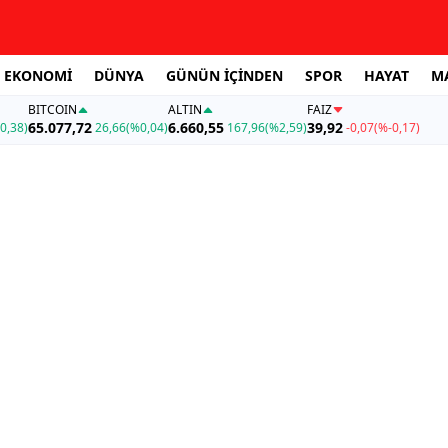
EKONOMİ
DÜNYA
GÜNÜN İÇİNDEN
SPOR
HAYAT
M
BITCOIN
ALTIN
FAİZ
65.077,72
6.660,55
39,92
0,38)
26,66
(%0,04)
167,96
(%2,59)
-0,07
(%-0,17)