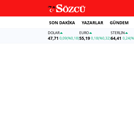
SON DAKİKA
YAZARLAR
GÜNDEM
DOLAR
EURO
STERLIN
47,71
55,19
64,41
0,09
(%0,18)
0,18
(%0,32)
0,24
(%