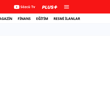
Sözcü Tv
AGAZİN
FİNANS
EĞİTİM
RESMİ İLANLAR