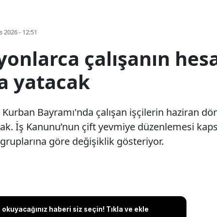
s 2026 - 12:51
onlarca çalışanın hesab
ra yatacak
ve Kurban Bayramı'nda çalışan işçilerin haziran d
acak. İş Kanunu’nun çift yevmiye düzenlemesi ka
 gruplarına göre değişiklik gösteriyor.
okuyacağınız haberi siz seçin! Tıkla ve ekle