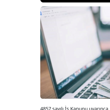
Mayıs ayındaki r
haziran dönemi 
yansıtılacak. İ
yapılacak ödemel
değişiklik göster
4857 sayılı İş Kanunu uyarınca, 