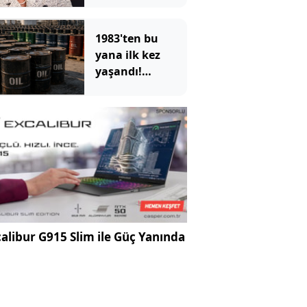
yeniden başlattı
1983'ten bu
yana ilk kez
yaşandı!
ABD'nin devasa
depoları hızla
eriyor
alibur G915 Slim ile Güç Yanında