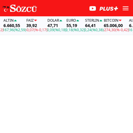
ALTIN
FAİZ
DOLAR
EURO
STERLIN
BITCOIN
ALT
6.660,55
39,92
47,71
55,19
64,41
65.006,00
6.6
167,96
(%2,59)
-0,07
(%-0,17)
0,09
(%0,18)
0,18
(%0,32)
0,24
(%0,38)
-274,30
(%-0,42)
167,