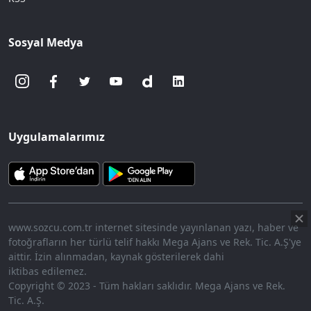
Sosyal Medya
Uygulamalarımız
www.sozcu.com.tr internet sitesinde yayınlanan yazı, haber ve
fotoğrafların her türlü telif hakkı Mega Ajans ve Rek. Tic. A.Ş'ye
aittir. İzin alınmadan, kaynak gösterilerek dahi
iktibas edilemez.
Copyright © 2023 - Tüm hakları saklıdır. Mega Ajans ve Rek.
Tic. A.Ş.
360p
Loaded
:
Sesi