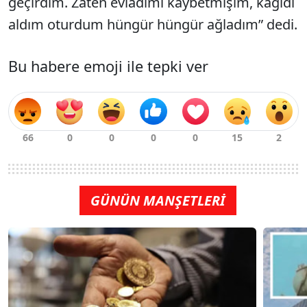
geçirdim. Zaten evladımı kaybetmişim, kağıdı
aldım oturdum hüngür hüngür ağladım” dedi.
Bu habere emoji ile tepki ver
GÜNÜN MANŞETLERİ