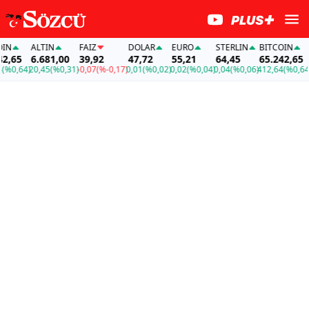
ALTIN
FAİZ
DOLAR
EURO
STERLIN
BITCOIN
A
,65
6.681,00
39,92
47,72
55,21
64,45
65.242,65
6
0,64)
20,45
(%0,31)
-0,07
(%-0,17)
0,01
(%0,02)
0,02
(%0,04)
0,04
(%0,06)
412,64
(%0,64)
20