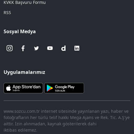
KVKK Başvuru Formu
RSS
Sosyal Medya
Uygulamalarımız
www.sozcu.com.tr internet sitesinde yayınlanan yazı, haber ve
fotoğrafların her türlü telif hakkı Mega Ajans ve Rek. Tic. A.Ş'ye
aittir. İzin alınmadan, kaynak gösterilerek dahi
iktibas edilemez.