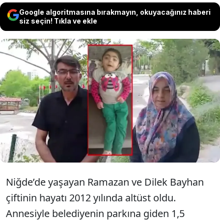
Google algoritmasına bırakmayın, okuyacağınız haberi
siz seçin! Tıkla ve ekle
Belediye parkındaki havuza düşerek yatağa
mahkum olan çocuk, 7 yıl sonra öldü Acılı
aile, mahkemeden gelen “Tazminatı geri
ödeyin” tebligatıyla ikinci kez yıkıldı.
Niğde’de yaşayan Ramazan ve Dilek Bayhan
çiftinin hayatı 2012 yılında altüst oldu.
Annesiyle belediyenin parkına giden 1,5