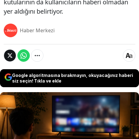
kutularının da kullanıcıların haberi olmadan
yer aldığını belirtiyor.
Haber Merkezi
Google algoritmasına bırakmayın, okuyacağınız haberi
siz seçin! Tıkla ve ekle
FBI ile Google'ın ortak yürüttüğü operasyon
kapsamında 2 milyondan fazla cihazı kullandığı
belirtilen NetNut adlı proxy ağı çökertildi.
Operasyonda yüzlerce alan adına el konulurken,
zararlı yazılımlar dağıtan uygulamalar da devre dışı