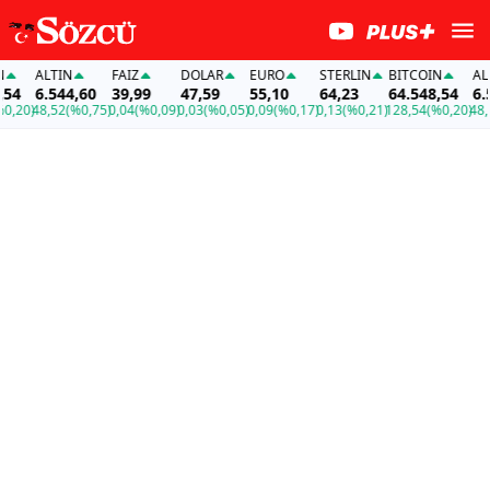
ALTIN
FAİZ
DOLAR
EURO
STERLIN
BITCOIN
ALTIN
6.544,60
39,99
47,59
55,10
64,23
64.548,54
6.544
20)
48,52
(%0,75)
0,04
(%0,09)
0,03
(%0,05)
0,09
(%0,17)
0,13
(%0,21)
128,54
(%0,20)
48,52
(