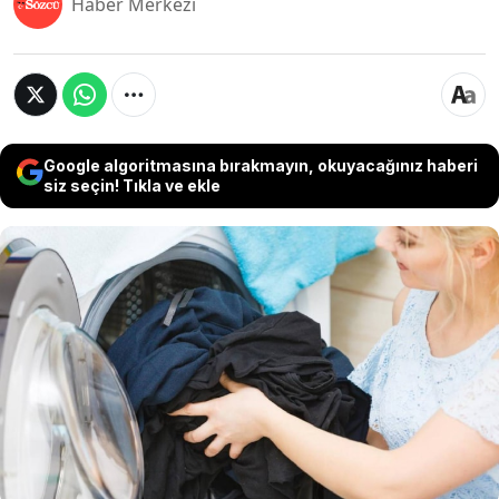
Haber Merkezi
Google algoritmasına bırakmayın, okuyacağınız haberi
siz seçin! Tıkla ve ekle
Uzmanlar, yaygın olarak kullanılan bu
programın kumaşları deforme ettiğini ve
kıyafetlerin ömrünü kısalttığını belirterek doğru
kullanım kriterlerini açıkladı. Yıkama
alışkanlıklarındaki bu hata, doğrudan
gardırobunuzdaki giysilerin yıpranma hızını
belirliyor.