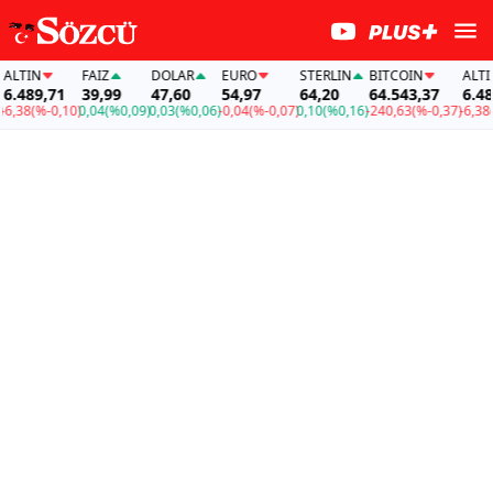
LTIN
FAİZ
DOLAR
EURO
STERLIN
BITCOIN
ALTIN
.489,71
39,99
47,60
54,97
64,20
64.543,37
6.489,
,38
(%-0,10)
0,04
(%0,09)
0,03
(%0,06)
-0,04
(%-0,07)
0,10
(%0,16)
-240,63
(%-0,37)
-6,38
(%-