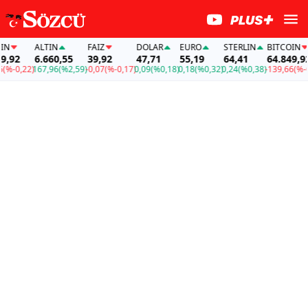
ALTIN
FAİZ
DOLAR
EURO
STERLIN
BITCOIN
92
6.660,55
39,92
47,71
55,19
64,41
64.849,92
-0,22)
167,96
(%2,59)
-0,07
(%-0,17)
0,09
(%0,18)
0,18
(%0,32)
0,24
(%0,38)
-139,66
(%-0,2