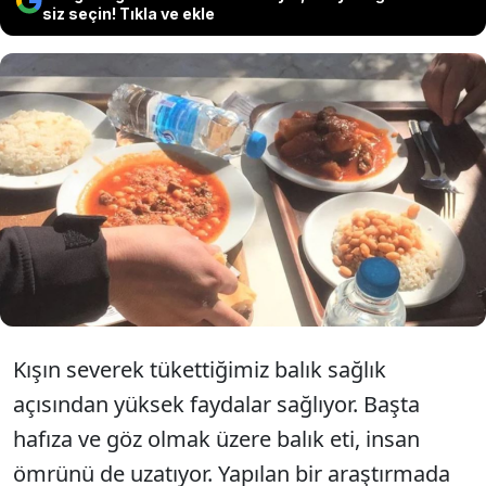
siz seçin! Tıkla ve ekle
Kış aylarının tüketilen besini balığın,
ömrü uzattığını biliyor muydunuz?
İşte balığın faydaları ve vücuda
etkileri.
Kışın severek tükettiğimiz balık sağlık
açısından yüksek faydalar sağlıyor. Başta
hafıza ve göz olmak üzere balık eti, insan
ömrünü de uzatıyor. Yapılan bir araştırmada