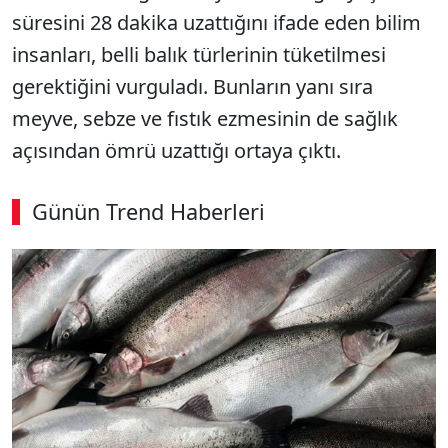
süresini 28 dakika uzattığını ifade eden bilim
insanları, belli balık türlerinin tüketilmesi
gerektiğini vurguladı. Bunların yanı sıra
meyve, sebze ve fıstık ezmesinin de sağlık
açısından ömrü uzattığı ortaya çıktı.
Günün Trend Haberleri
00:02
/ 09:15
Sesi Aç