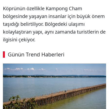
Köprünün özellikle Kampong Cham
bölgesinde yaşayan insanlar için büyük önem
taşıdığı belirtiliyor. Bölgedeki ulaşımı
kolaylaştıran yapı, aynı zamanda turistlerin de
ilgisini çekiyor.
Günün Trend Haberleri
00:02
/ 08:15
Sesi Aç