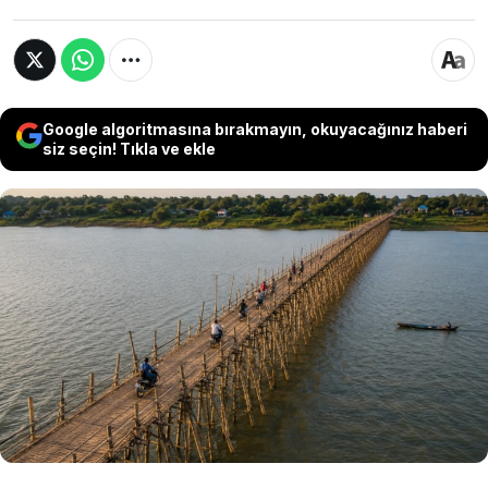
Google algoritmasına bırakmayın, okuyacağınız haberi
siz seçin! Tıkla ve ekle
Kamboçya’da yaşayan insanlar, her yıl yağmur
sezonunda nehir üzerine dev bir bambu köprü
kuruyor. Yaklaşık 1 kilometre uzunluğa
ulaşabilen sıra dışı yapı, dünyanın en dikkat
çekici geçici köprülerinden biri olarak
gösteriliyor.