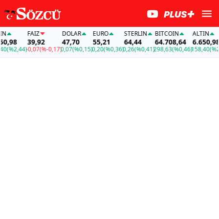
FAİZ
DOLAR
EURO
STERLIN
BITCOIN
ALTIN
98
39,92
47,70
55,21
64,44
64.708,64
6.650,98
%2,44)
-0,07
(%-0,17)
0,07
(%0,15)
0,20
(%0,36)
0,26
(%0,41)
298,63
(%0,46)
158,40
(%2,44