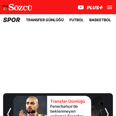
SPOR
TRANSFER GÜNLÜĞÜ
FUTBOL
BASKETBOL
lüğü
Transfer Günlüğü
Fenerbahçe'de
u!
beklenmeyen