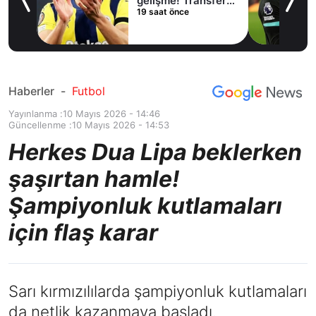
lama
gelişme! Transfer
19 saat önce
iptal oldu
Haberler
-
Futbol
Yayınlanma :
10 Mayıs 2026 - 14:46
Güncellenme :
10 Mayıs 2026 - 14:53
Herkes Dua Lipa beklerken
şaşırtan hamle!
Şampiyonluk kutlamaları
için flaş karar
Sarı kırmızılılarda şampiyonluk kutlamaları
da netlik kazanmaya başladı.