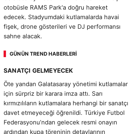
otobüsle RAMS Park'a doğru hareket
edecek. Stadyumdaki kutlamalarda havai
fişek, drone gösterileri ve DJ performansı
sahne alacak.
GÜNÜN TREND HABERLERI
SÖZCÜ SON DAKİKA
SANATÇI GELMEYECEK
Öte yandan Galatasaray yönetimi kutlamalar
için sürpriz bir karara imza attı. Sarı
kırmızılıların kutlamalara herhangi bir sanatçı
davet etmeyeceği öğrenildi. Türkiye Futbol
Federasyonu’ndan gelecek resmi onayın
ardından kupa töreninin detaylarının