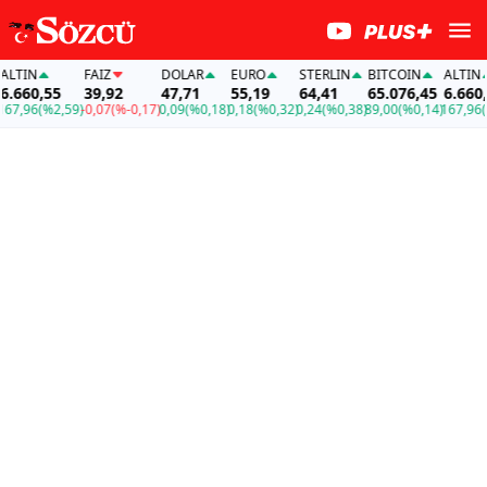
TIN
FAİZ
DOLAR
EURO
STERLIN
BITCOIN
ALTIN
660,55
39,92
47,71
55,19
64,41
65.076,45
6.660,55
,96
(%2,59)
-0,07
(%-0,17)
0,09
(%0,18)
0,18
(%0,32)
0,24
(%0,38)
89,00
(%0,14)
167,96
(%2