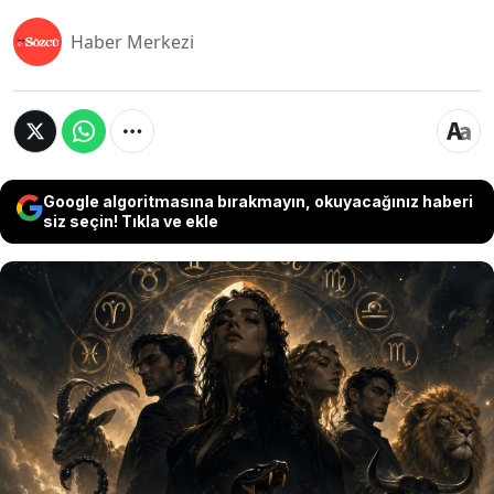
Haber Merkezi
Google algoritmasına bırakmayın, okuyacağınız haberi
siz seçin! Tıkla ve ekle
Bazı insanlar girdikleri ortamda enerjileriyle
hemen dikkat çekiyor. Kimi sert bakışlarıyla
mesafe koyuyor, kimi ise sakin görünmesine
rağmen insanlarda garip bir tedirginlik yaratıyor.
Astrologlara göre bazı burçlar karakter yapıları
nedeniyle diğer insanları daha fazla etkiliyor.