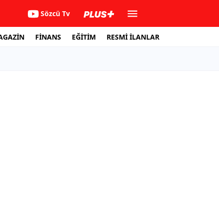
Sözcü Tv
AGAZİN
FİNANS
EĞİTİM
RESMİ İLANLAR