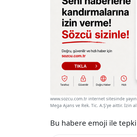
www.sozcu.com.tr internet sitesinde yayınla
Mega Ajans ve Rek. Tic. A.Ş'ye aittir. İzin
Bu habere emoji ile tepki