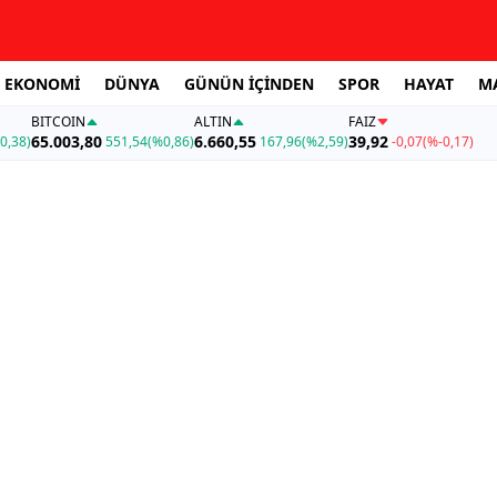
EKONOMİ
DÜNYA
GÜNÜN İÇİNDEN
SPOR
HAYAT
M
BITCOIN
ALTIN
FAİZ
65.003,80
6.660,55
39,92
0,38)
551,54
(%0,86)
167,96
(%2,59)
-0,07
(%-0,17)