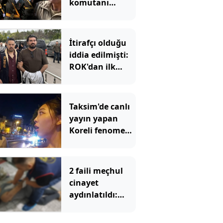
komutanı
emekliliğe sevk
edildi!
İtirafçı olduğu
iddia edilmişti:
ROK'dan ilk
hamle
Taksim'de canlı
yayın yapan
Koreli fenomene
ahlaksız teklif
2 faili meçhul
cinayet
aydınlatıldı:
Bakan Gürlek
duyurdu