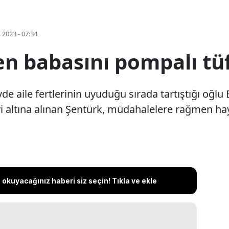
k 2023 - 07:34
n babasını pompalı tü
vde aile fertlerinin uyuduğu sırada tartıştığı oğl
i altına alınan Şentürk, müdahalelere rağmen hay
okuyacağınız haberi siz seçin! Tıkla ve ekle