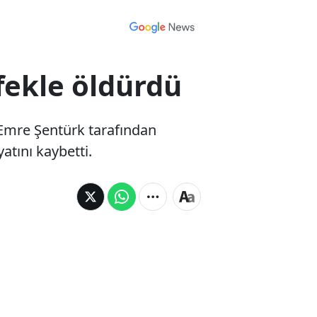
fekle öldürdü
u Emre Şentürk tarafından
atını kaybetti.