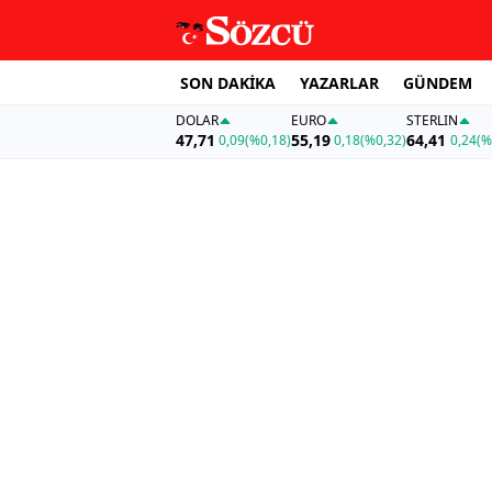
SON DAKİKA
YAZARLAR
GÜNDEM
DOLAR
EURO
STERLIN
47,71
55,19
64,41
0,09
(%0,18)
0,18
(%0,32)
0,24
(%