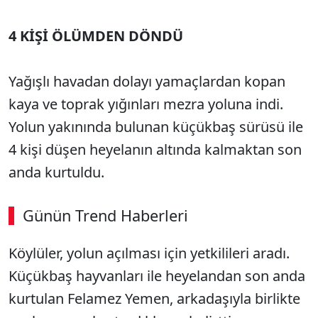
4 KİŞİ ÖLÜMDEN DÖNDÜ
Yağışlı havadan dolayı yamaçlardan kopan
kaya ve toprak yığınları mezra yoluna indi.
Yolun yakınında bulunan küçükbaş sürüsü ile
4 kişi düşen heyelanın altında kalmaktan son
anda kurtuldu.
Günün Trend Haberleri
00:02
/ 09:15
Köylüler, yolun açılması için yetkilileri aradı.
Sesi Aç
Küçükbaş hayvanları ile heyelandan son anda
kurtulan Felamez Yemen, arkadaşıyla birlikte