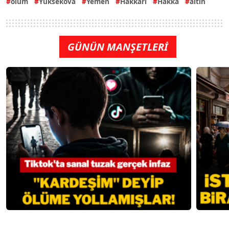
ölüm
Yüksekova
Yemen
Hakkari
Hakka
altın
GÜNÜN MANŞETLERİ