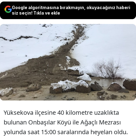
Google algoritmasına bırakmayın, okuyacağınız haberi
siz seçin! Tıkla ve ekle
Hakkari'nin Yüksekova ilçesine bağlı
Onbaşılar Köyü ile Ağaçlı Mezrası
arasındaki yolda heyelan meydana geldi.
Heyelan bölgesinde olan 4 kişi son anda
kurtuldu.
Yüksekova ilçesine 40 kilometre uzaklıkta
bulunan Onbaşılar Köyü ile Ağaçlı Mezrası
yolunda saat 15:00 saralarında heyelan oldu.