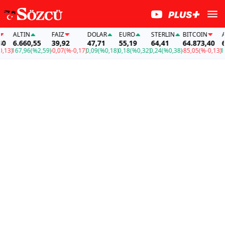
ALTIN
FAİZ
DOLAR
EURO
STERLIN
BITCOIN
ALT
6.660,55
39,92
47,71
55,19
64,41
64.873,40
6.6
)
167,96
(%2,59)
-0,07
(%-0,17)
0,09
(%0,18)
0,18
(%0,32)
0,24
(%0,38)
-85,05
(%-0,13)
167,