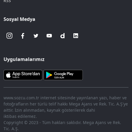
RSS
Sosyal Medya
Uygulamalarımız
www.sozcu.com.tr internet sitesinde yayınlanan yazı, haber ve
fotoğrafların her türlü telif hakkı Mega Ajans ve Rek. Tic. A.Ş'ye
aittir. İzin alınmadan, kaynak gösterilerek dahi
iktibas edilemez.
Copyright © 2023 - Tüm hakları saklıdır. Mega Ajans ve Rek.
Tic. A.Ş.