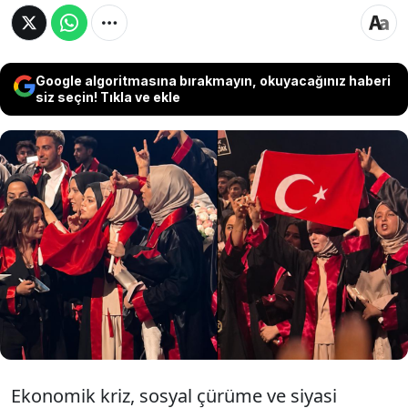
Google algoritmasına bırakmayın, okuyacağınız haberi
siz seçin! Tıkla ve ekle
Dicle Üniversitesi’ndeki mezuniyet töreninde
coşkuyla Türk Bayrağı açan hukukçu kızlar bir
grup PKK yandaşı alçak tarafından yuhalandı.
Kızlarımızın tepkisi, şanlı bayrağımızı öperek
alınlarına koymak oldu.
Ekonomik kriz, sosyal çürüme ve siyasi