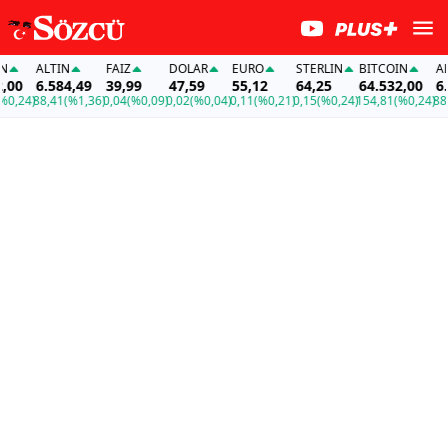
ALTIN
FAİZ
DOLAR
EURO
STERLIN
BITCOIN
ALTI
00
6.584,49
39,99
47,59
55,12
64,25
64.532,00
6.5
,24)
88,41
(%1,36)
0,04
(%0,09)
0,02
(%0,04)
0,11
(%0,21)
0,15
(%0,24)
154,81
(%0,24)
88,4