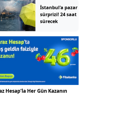
giyen genç kıza
İstanbul'a pazar
bastonla vurdu
sürprizi! 24 saat
sürecek
az Hesap’la Her Gün Kazanın