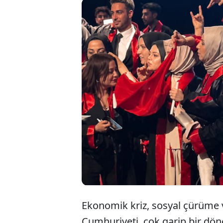
Dicle Üniv
Bayrağı aç
tarafından 
öperek alı
Ekonomik kriz, sosyal çürüme 
Cumhuriyeti, çok garip bir dön