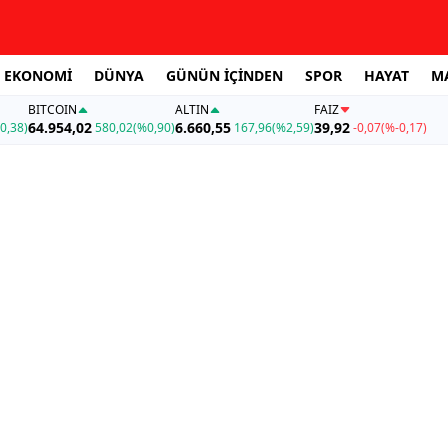
EKONOMİ
DÜNYA
GÜNÜN İÇİNDEN
SPOR
HAYAT
M
BITCOIN
ALTIN
FAİZ
64.954,02
6.660,55
39,92
0,38)
580,02
(%0,90)
167,96
(%2,59)
-0,07
(%-0,17)