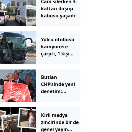
Cam silerken 3.
kattan düşüp
kabusu yaşadı
Yolcu otobüsü
kamyonete
çarptı, 1 kişi
öldü, 15 kişi
yaralandı
Butlan
CHP’sinde yeni
denetim:
Belediyeler tek
tek incelenecek
Kirli medya
zincirinde bir de
genel yayın