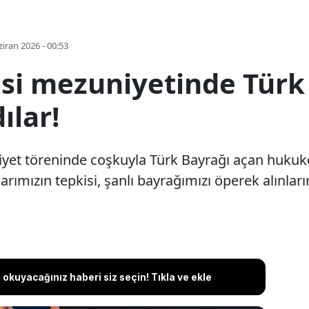
iran 2026 - 00:53
si mezuniyetinde Türk
ılar!
iyet töreninde coşkuyla Türk Bayrağı açan hukukç
larımızın tepkisi, şanlı bayrağımızı öperek alınla
okuyacağınız haberi siz seçin! Tıkla ve ekle