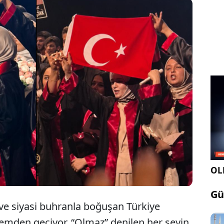
ersitesi’ndeki mezuniyet töreninde coşkuyla Türk
an hukukçu kızlar bir grup PKK yandaşı alçak
yuhalandı. Kızlarımızın tepkisi, şanlı bayrağımızı
nlarına koymak oldu.
OLE
Gü
ve siyasi buhranla boğuşan Türkiye
emden geçiyor. “Olmaz” denilen her şeyin