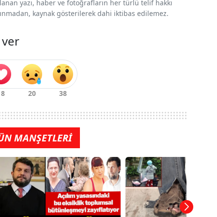
nan yazı, haber ve fotoğrafların her türlü telif hakkı
 alınmadan, kaynak gösterilerek dahi iktibas edilemez.
 ver
ÜN MANŞETLERİ