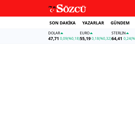
SON DAKİKA
YAZARLAR
GÜNDEM
DOLAR
EURO
STERLIN
47,71
55,19
64,41
0,09
(%0,18)
0,18
(%0,32)
0,24
(%