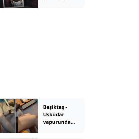
yönetmeni mi
var?
Beşiktaş -
Üsküdar
vapurunda
skandal
görüntü! Şort