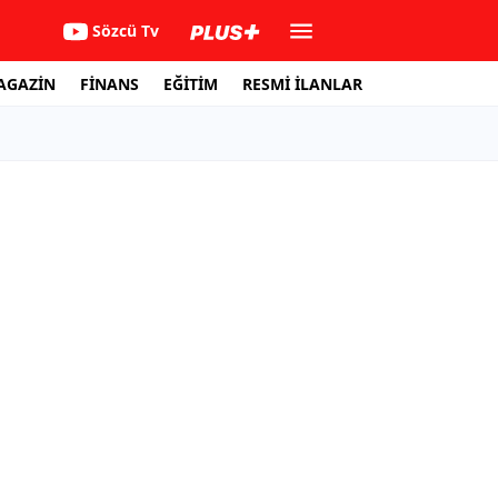
Sözcü Tv
AGAZİN
FİNANS
EĞİTİM
RESMİ İLANLAR