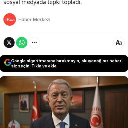
sosyal medyada tepki topladı.
Haber Merkezi
Google algoritmasına bırakmayın, okuyacağınız haberi
siz seçin! Tıkla ve ekle
Eski Milli Savunma Bakanı ve AKP Milletvekili
Hulusi Akar, Aksaray Üniversitesi'nde katıldığı
panelde öğrencilere seslendi. Akar'ın gençlere
verdiği “Yarından itibaren işi gücü, okulu bırakıp
annenize babanıza söyleyin ya da söylemeyin,
Çin'e gidin. Çin teknolojide çok ilerledi. Orada 3-5