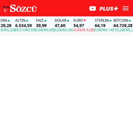
N
ALTIN
FAİZ
DOLAR
EURO
STERLIN
BITCOIN
,28
6.534,59
39,99
47,60
54,97
64,19
64.729,28
%0,24)
38,51
(%0,59)
0,04
(%0,09)
0,03
(%0,06)
-0,04
(%-0,08)
0,09
(%0,14)
155,28
(%0,24)
3