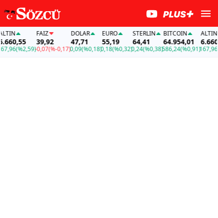
TIN
FAİZ
DOLAR
EURO
STERLIN
BITCOIN
ALTIN
660,55
39,92
47,71
55,19
64,41
64.954,01
6.660,5
,96
(%2,59)
-0,07
(%-0,17)
0,09
(%0,18)
0,18
(%0,32)
0,24
(%0,38)
586,24
(%0,91)
167,96
(%