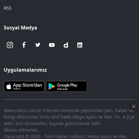
RSS
Sosyal Medya
Uygulamalarımız
www.sozcu.com.tr internet sitesinde yayınlanan yazı, haber ve
fotoğrafların her türlü telif hakkı Mega Ajans ve Rek. Tic. A.Ş'ye
aittir. İzin alınmadan, kaynak gösterilerek dahi
iktibas edilemez.
Copyright © 2023 - Tüm hakları saklıdır. Mega Ajans ve Rek.