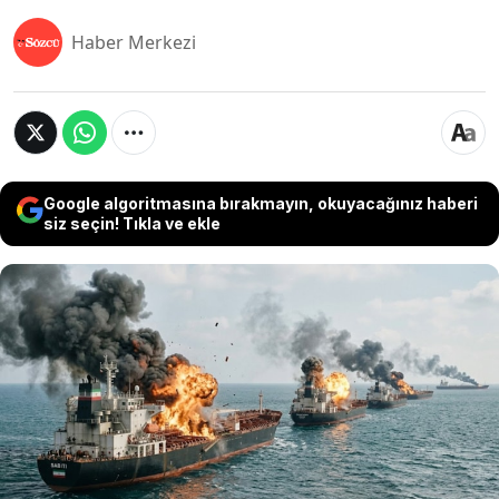
Haber Merkezi
Google algoritmasına bırakmayın, okuyacağınız haberi
siz seçin! Tıkla ve ekle
ABD ordusu, İran ablukasını aşmaya çalışan boş
petrol tankerlerine hava saldırısı düzenledi.
Hürmüz Boğazı'nda patlamalar yankılanırken,
stratejik Hark Adası açıklarında petrol sızıntısı
saptandı. İran, ABD gemilerini uyararak petrol
üretimini sürdürmek için depolama yarışı
başlattı.