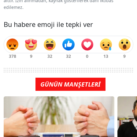
aittir. İzin alınmadan, kaynak gösterilerek dahi iktibas
edilemez.
Bu habere emoji ile tepki ver
GÜNÜN MANŞETLERİ