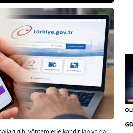
gelmesi beklenen yeni yargı paketiyle, IBAN
dırıcılara ve suç şebekelerine kullandıranlar için
tanımı getirilmesi planlanıyor. Taslak çalışmaya
nfaat karşılığı kullandıranlara 1 yıldan 3 yıla kadar
örülüyor.
OLE
Gü
jları gibi yöntemlerle kandırılan ya da