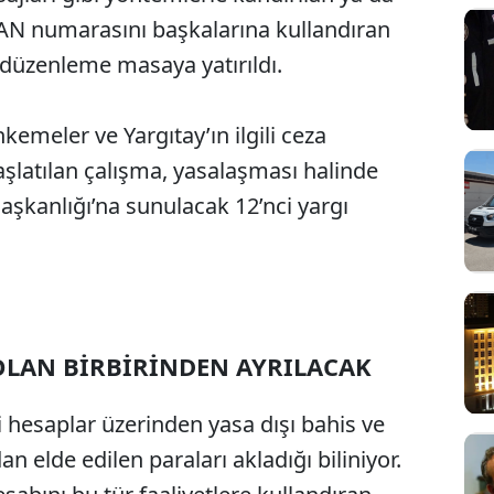
AN numarasını başkalarına kullandıran
i düzenleme masaya yatırıldı.
emeler ve Yargıtay’ın ilgili ceza
aşlatılan çalışma, yasalaşması halinde
şkanlığı’na sunulacak 12’nci yargı
OLAN BİRBİRİNDEN AYRILACAK
ri hesaplar üzerinden yasa dışı bahis ve
an elde edilen paraları akladığı biliniyor.