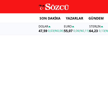
SON DAKİKA
YAZARLAR
GÜNDEM
DOLAR
EURO
STERLIN
47,59
55,07
64,23
0,03
(%0,06)
0,06
(%0,11)
0,13
(%