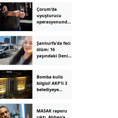
Çorum'da
uyuşturucu
operasyonunda
yakalanan 4
zanlı tutuklandı
Şanlıurfa'da feci
ölüm: 16
yaşındaki Deniz
balkondan
düşerek
hayatını
Bomba kulis
kaybetti
bilgisi! AKP'li 3
belediyeye
operasyon
geliyor
MASAK raporu
çıktı, Ahbap'a