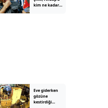
kim ne kadar
bağış yaptı?
Dikkat çeken
Tarkan detayı
Eve giderken
gözüne
kestirdiği
motosikleti