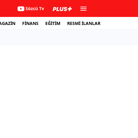
Sözcü Tv
AGAZİN
FİNANS
EĞİTİM
RESMİ İLANLAR