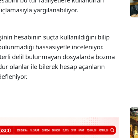
bını bu tür faaliyetlere kullandıran
 suçlamasıyla yargılanabiliyor.
inin hesabının suçta kullanıldığını bilip
bulunmadığı hassasiyetle inceleniyor.
yeterli delil bulunmayan dosyalarda bozma
ğdur olanlar ile bilerek hesap açanların
efleniyor.