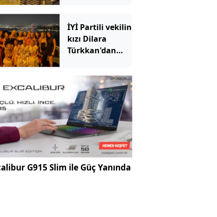
çaldı!
Savunması da
İYİ Partili vekilin
pes dedirtti
kızı Dilara
Türkkan'dan
unutulmaz kına
gecesi:
Ameliyattan 6
saat sonra piste
çıktı
alibur G915 Slim ile Güç Yanında