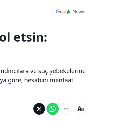
l etsin:
dırıcılara ve suç şebekelerine
maya göre, hesabını menfaat