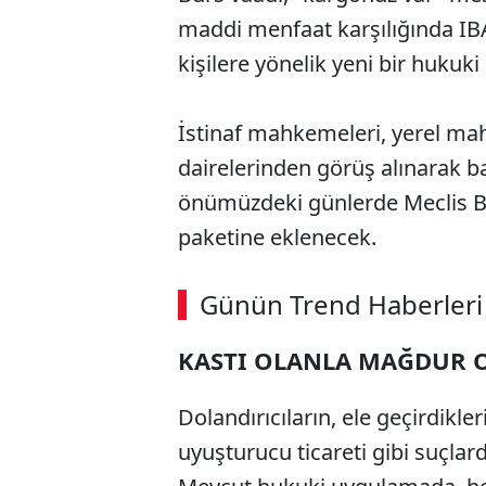
maddi menfaat karşılığında IB
kişilere yönelik yeni bir hukuk
İstinaf mahkemeleri, yerel mahk
dairelerinden görüş alınarak b
önümüzdeki günlerde Meclis Ba
paketine eklenecek.
ABERİ OKU
➜
Günün Trend Haberleri
KASTI OLANLA MAĞDUR 
SÖZCÜ SON DAKİKA
Dolandırıcıların, ele geçirdikle
uyuşturucu ticareti gibi suçlard