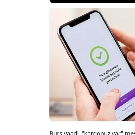
TBMM gündemine 
numarasını dolan
müstakil bir suç 
göre, hesabını me
hapis cezası öng
Burs vaadi, "kargonuz var" mesa