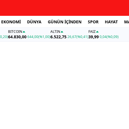
EKONOMİ
DÜNYA
GÜNÜN İÇİNDEN
SPOR
HAYAT
M
BITCOIN
ALTIN
FAİZ
64.830,00
6.522,75
39,99
0,20)
644,00
(%1,00)
26,67
(%0,41)
0,04
(%0,09)