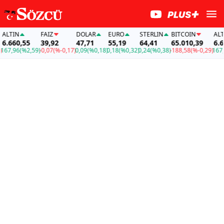
LTIN
FAİZ
DOLAR
EURO
STERLIN
BITCOIN
ALTIN
.660,55
39,92
47,71
55,19
64,41
65.010,39
6.660
7,96
(%2,59)
-0,07
(%-0,17)
0,09
(%0,18)
0,18
(%0,32)
0,24
(%0,38)
-188,58
(%-0,29)
167,96