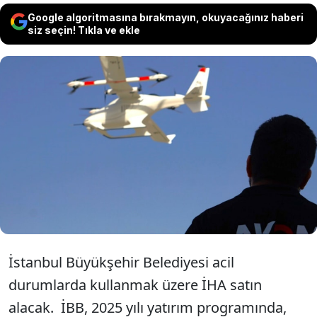
Google algoritmasına bırakmayın, okuyacağınız haberi
siz seçin! Tıkla ve ekle
İstanbul Büyükşehir Belediyesi (İBB), afet
anında lojistik destek sağlamak, enkaz
altında canlı aramak gibi kritik konularda
hizmet verecek yüksek kapasiteli İHA satın
alacak.
İstanbul Büyükşehir Belediyesi acil
durumlarda kullanmak üzere İHA satın
alacak. İBB, 2025 yılı yatırım programında,