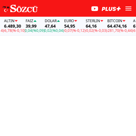
ALTIN
FAİZ
DOLAR
EURO
STERLIN
BITCOIN
ALTI
6.489,30
39,99
47,64
54,95
64,16
64.474,16
6.48
6,78
(%-0,10)
0,04
(%0,09)
0,02
(%0,04)
-0,07
(%-0,12)
-0,02
(%-0,03)
-281,70
(%-0,44)
-6,78