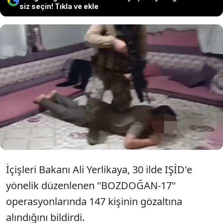
siz seçin! Tıkla ve ekle
Terör örgütü IŞİD'e yönelik 1 Haziran
2023-25 Mart 2024 arasında bin 329
operasyon düzenlendi. Üç bine yakın kişi
gözaltına alındı.
İçişleri Bakanı Ali Yerlikaya, 30 ilde IŞİD'e
yönelik düzenlenen "BOZDOĞAN-17"
operasyonlarında 147 kişinin gözaltına
alındığını bildirdi.