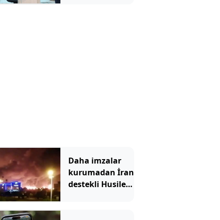
Daha imzalar
kurumadan İran
destekli Husiler,
Suudi
Arabistan'ı
vurdu