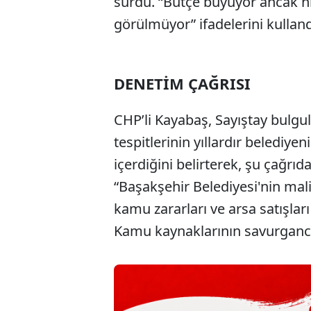
sürdü. “Bütçe büyüyor ancak hi
görülmüyor” ifadelerini kulland
DENETİM ÇAĞRISI
CHP’li Kayabaş, Sayıştay bulgul
tespitlerinin yıllardır belediy
içerdiğini belirterek, şu çağrıd
“Başakşehir Belediyesi'nin mali 
kamu zararları ve arsa satışları
Kamu kaynaklarının savurganca 