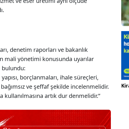
zmet ve eser üretimi aynı ölçüde
ı.
arı, denetim raporları ve bakanlık
enin mali yönetimi konusunda uyarılar
a bulundu:
yapısı, borçlanmaları, ihale süreçleri,
Kir
 bağımsız ve şeffaf şekilde incelenmelidir.
kullanılmasına artık dur denmelidir.”