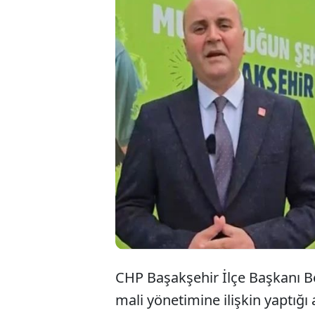
CHP Başakşe
borç yükü, f
eleştirilerd
arsalar satı
CHP Başakşehir İlçe Başkanı B
mali yönetimine ilişkin yaptığ