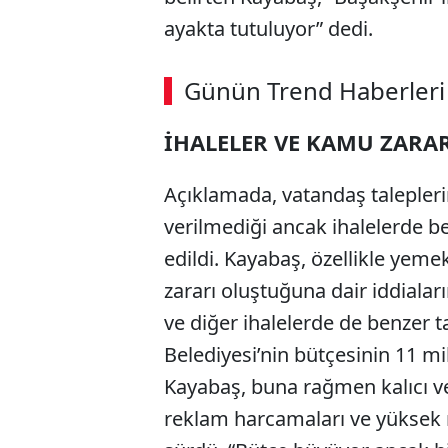
ayakta tutuluyor” dedi.
ABERİ OKU
➜
Günün Trend Haberleri
00:02
/ 09:15
İHALELER VE KAMU ZARAR
Açıklamada, vatandaş talepleri
verilmediği ancak ihalelerde b
edildi. Kayabaş, özellikle yem
zararı oluştuğuna dair iddiala
ve diğer ihalelerde de benzer t
Belediyesi’nin bütçesinin 11 mil
Kayabaş, buna rağmen kalıcı ve 
reklam harcamaları ve yüksek mal