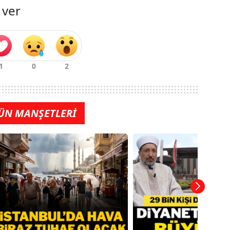
 ver
ÜN MANŞETLERİ