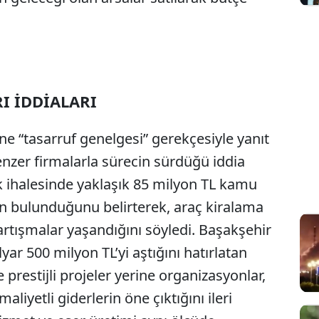
I İDDİALARI
Sesi Aç
ne “tasarruf genelgesi” gerekçesiyle yanıt
enzer firmalarla sürecin sürdüğü iddia
ek ihalesinde yaklaşık 85 milyon TL kamu
rın bulunduğunu belirterek, araç kiralama
artışmalar yaşandığını söyledi. Başakşehir
yar 500 milyon TL’yi aştığını hatırlatan
prestijli projeler yerine organizasyonlar,
iyetli giderlerin öne çıktığını ileri