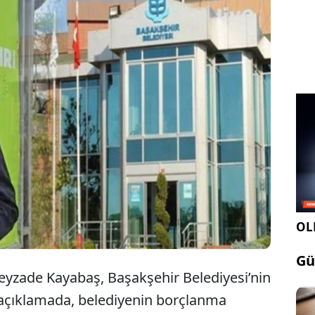
hir İlçe Başkanı Beyzade Kayabaş, belediyenin
aiz ödemeleri ve ihale süreçlerine ilişkin sert
e bulundu. Kayabaş, “Başakşehir’in geleceği olan
larak bütçe ayakta tutuluyor” dedi.
OLE
Gü
eyzade Kayabaş, Başakşehir Belediyesi’nin
ı açıklamada, belediyenin borçlanma