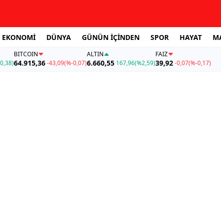
EKONOMİ
DÜNYA
GÜNÜN İÇİNDEN
SPOR
HAYAT
M
BITCOIN
ALTIN
FAİZ
64.915,36
6.660,55
39,92
0,38)
-43,09
(%-0,07)
167,96
(%2,59)
-0,07
(%-0,17)