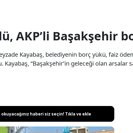
ü, AKP’li Başakşehir bo
yzade Kayabaş, belediyenin borç yükü, faiz ödeme
du. Kayabaş, “Başakşehir’in geleceği olan arsalar 
okuyacağınız haberi siz seçin! Tıkla ve ekle