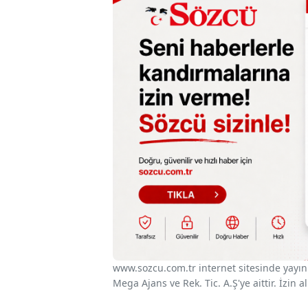
www.sozcu.com.tr internet sitesinde yayınla
Mega Ajans ve Rek. Tic. A.Ş'ye aittir. İzin