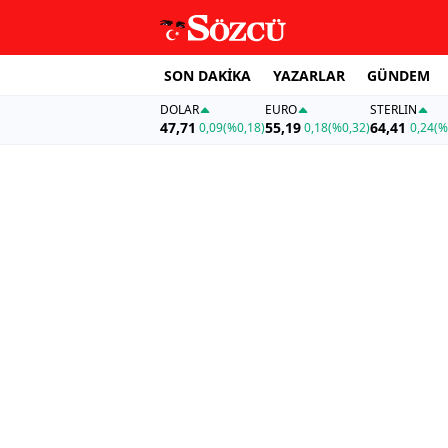
SON DAKİKA
YAZARLAR
GÜNDEM
DOLAR
EURO
STERLIN
47,71
55,19
64,41
0,09
(%0,18)
0,18
(%0,32)
0,24
(%