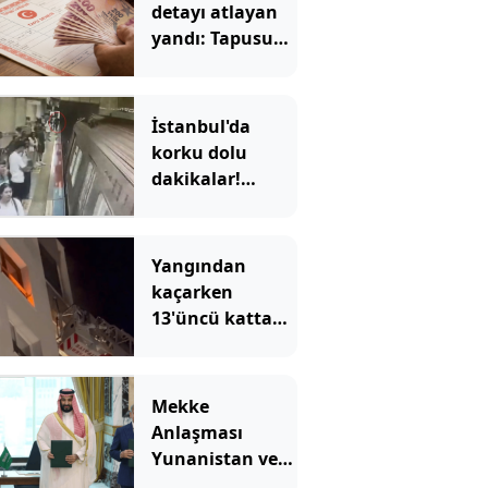
detayı atlayan
yandı: Tapusunu
aldığı evde
oturamıyor
İstanbul'da
korku dolu
dakikalar!
Görme engelli
Enes'in raylara
düştüğü anlar
Yangından
ortaya çıktı
kaçarken
13'üncü kattan
düştü
Mekke
Anlaşması
Yunanistan ve
İsrail'i karıştırdı