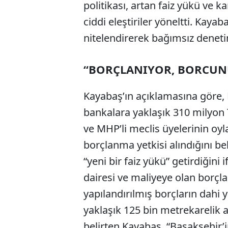
politikası, artan faiz yükü ve 
ciddi eleştiriler yöneltti. Kay
nitelendirerek bağımsız denet
“BORÇLANIYOR, BORCUNU
Kayabaş’ın açıklamasına göre, B
bankalara yaklaşık 310 milyon T
ve MHP’li meclis üyelerinin oyla
borçlanma yetkisi alındığını b
“yeni bir faiz yükü” getirdiğini
dairesi ve maliyeye olan borçla
yapılandırılmış borçların dahi y
yaklaşık 125 bin metrekarelik a
belirten Kayabaş, “Başakşehir’i