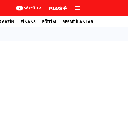
Sözcü Tv
AGAZİN
FİNANS
EĞİTİM
RESMİ İLANLAR