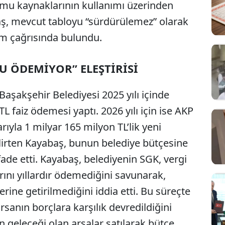
kamu kaynaklarının kullanımı üzerinden
abaş, mevcut tabloyu “sürdürülemez” olarak
im çağrısında bulundu.
 ÖDEMİYOR” ELEŞTİRİSİ
aşakşehir Belediyesi 2025 yılı içinde
L faiz ödemesi yaptı. 2026 yılı için ise AKP
rıyla 1 milyar 165 milyon TL’lik yeni
elirten Kayabaş, bunun belediye bütçesine
 ifade etti. Kayabaş, belediyenin SGK, vergi
rını yıllardır ödemediğini savunarak,
erine getirilmediğini iddia etti. Bu süreçte
rsanın borçlara karşılık devredildiğini
n geleceği olan arsalar satılarak bütçe