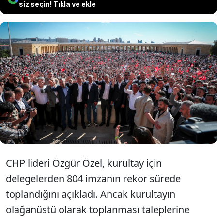
siz seçin! Tıkla ve ekle
Butlan krizini aşmak için formüller arayan
Özgür Özel ve ekibi çözüm bulunamazsa
yeni parti kuracak. CHP’li kaynaklar, “Son
ana kadar elimizden geleni yapmalıyız”
diyor.
CHP lideri Özgür Özel, kurultay için
delegelerden 804 imzanın rekor sürede
toplandığını açıkladı. Ancak kurultayın
olağanüstü olarak toplanması taleplerine