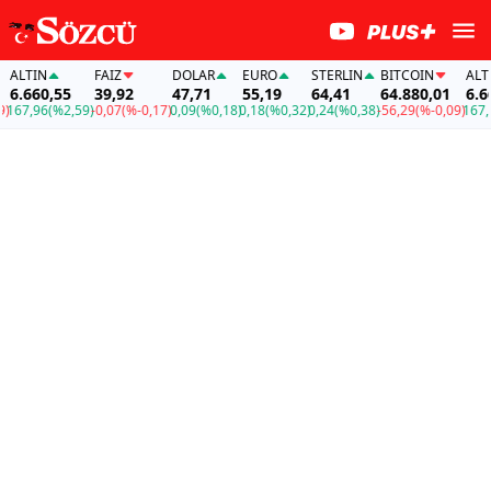
LTIN
FAİZ
DOLAR
EURO
STERLIN
BITCOIN
ALTIN
.660,55
39,92
47,71
55,19
64,41
64.880,01
6.660,
7,96
(%2,59)
-0,07
(%-0,17)
0,09
(%0,18)
0,18
(%0,32)
0,24
(%0,38)
-56,29
(%-0,09)
167,96
(