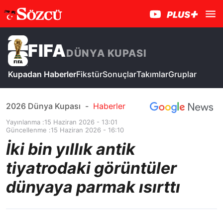
FIFA
DÜNYA KUPASI
Kupadan Haberler
Fikstür
Sonuçlar
Takımlar
Gruplar
2026 Dünya Kupası
-
Haberler
Yayınlanma :
15 Haziran 2026 - 13:01
Güncellenme :
15 Haziran 2026 - 16:10
İki bin yıllık antik
tiyatrodaki görüntüler
dünyaya parmak ısırttı