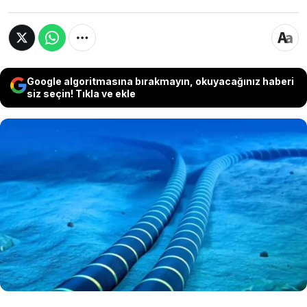
Google algoritmasına bırakmayın, okuyacağınız haberi
siz seçin! Tıkla ve ekle
Kızıldeniz'de meydan gelen gerilimin ardından
internet altyapısı için Avrupa harekete geçti.
Avrupa-Asya internet trafiğini güvenceye
almak için Kuzey Kutbu’nun altından geçecek
devasa bir denizaltı kablo projesi planı devreye
alındı.