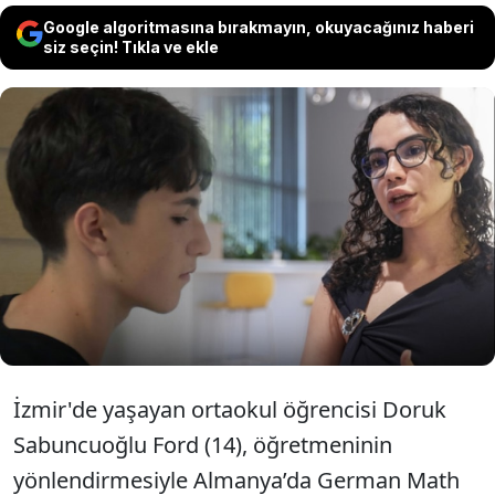
Google algoritmasına bırakmayın, okuyacağınız haberi
siz seçin! Tıkla ve ekle
Doruk Sabuncuoğlu, Almanya’daki
matematik olimpiyatlarında altın madalya
kazandı Viyolonsel sanatçısı Olcay Varlı,
Oxford’un müzik bölümüne kabul edilen ilk
Türk oldu.
İzmir'de yaşayan ortaokul öğrencisi Doruk
Sabuncuoğlu Ford (14), öğretmeninin
yönlendirmesiyle Almanya’da German Math