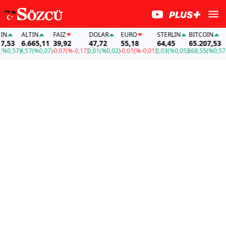
ALTIN
FAİZ
DOLAR
EURO
STERLIN
BITCOIN
AL
3
6.665,11
39,92
47,72
55,18
64,45
65.207,53
6.
,57)
4,57
(%0,07)
-0,07
(%-0,17)
0,01
(%0,02)
-0,01
(%-0,01)
0,03
(%0,05)
368,55
(%0,57)
4,5