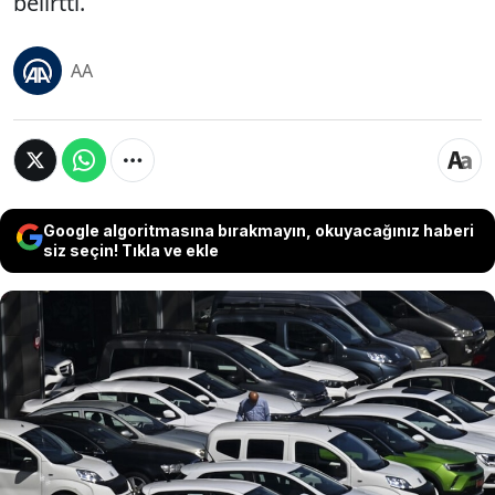
belirtti.
AA
Google algoritmasına bırakmayın, okuyacağınız haberi
siz seçin! Tıkla ve ekle
Motorlu Araç Satıcıları Federasyon MASFED Genel
Başkanı Aydın Erkoç, Avrupa'da yaygın olarak
kullanılan elektronik doğrulama ve dijital satış
sistemlerinin Türkiye'de de uygulanabileceğini
ifade ederek, yetki belgeli işletmelerin dijital satış
süreçlerine dahil edilmesinin hem kayıt dışılığı