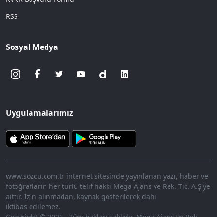
RSS
Sosyal Medya
Uygulamalarımız
www.sozcu.com.tr internet sitesinde yayınlanan yazı, haber ve
fotoğrafların her türlü telif hakkı Mega Ajans ve Rek. Tic. A.Ş'ye
aittir. İzin alınmadan, kaynak gösterilerek dahi
iktibas edilemez.
Copyright © 2023 - Tüm hakları saklıdır. Mega Ajans ve Rek.