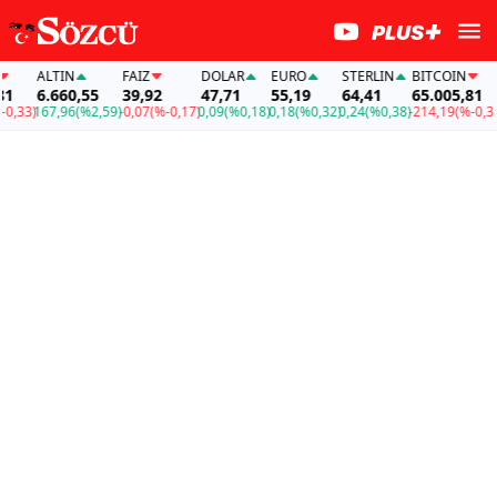
ALTIN
FAİZ
DOLAR
EURO
STERLIN
BITCOIN
A
6.660,55
39,92
47,71
55,19
64,41
65.005,81
6
33)
167,96
(%2,59)
-0,07
(%-0,17)
0,09
(%0,18)
0,18
(%0,32)
0,24
(%0,38)
-214,19
(%-0,33)
1