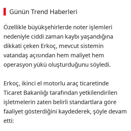
Günün Trend Haberleri
00:02
/ 08:43
Özellikle büyükşehirlerde noter işlemleri
Sesi Aç
nedeniyle ciddi zaman kaybı yaşandığına
dikkati çeken Erkoç, mevcut sistemin
vatandaş açısından hem maliyet hem
operasyon yükü oluşturduğunu söyledi.
Erkoç, ikinci el motorlu araç ticaretinde
Ticaret Bakanlığı tarafından yetkilendirilen
işletmelerin zaten belirli standartlara göre
faaliyet gösterdiğini kaydederek, şöyle devam
etti: