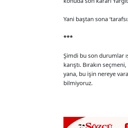
konuda son kararı Yargı
Yani baştan sona ‘tarafsı
***
Şimdi bu son durumlar ış
karıştı. Bırakın seçmeni,
yana, bu işin nereye vara
bilmiyoruz.