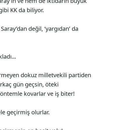
ay’ın ve hem de iktidarın büyük
ibi KK da biliyor.
Saray’dan değil, ‘yargıdan’ da
ladı...
meyen dokuz milletvekili partiden
irkaç gün geçsin, öteki
yöntemle kovarlar ve iş biter!
le geçirmiş olurlar.