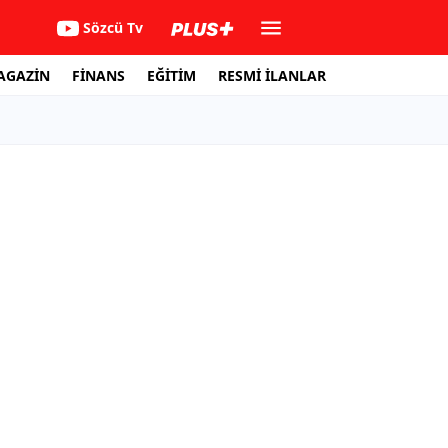
Sözcü Tv
AGAZİN
FİNANS
EĞİTİM
RESMİ İLANLAR