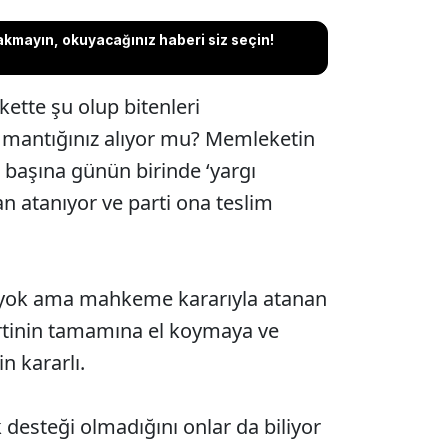
akmayın, okuyacağınız haberi siz seçin!
ette şu olup bitenleri
e mantığınız alıyor mu? Memleketin
 başına günün birinde ‘yargı
an atanıyor ve parti ona teslim
 yok ama mahkeme kararıyla atanan
artinin tamamına el koymaya ve
n kararlı.
 desteği olmadığını onlar da biliyor