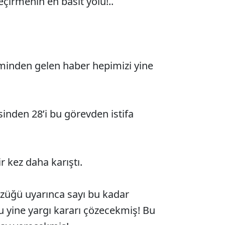
eçirmenin en basit yolu!..
minden gelen haber hepimizi yine
sinden 28’i bu görevden istifa
r kez daha karıştı.
züğü uyarınca sayı bu kadar
nu yine yargı kararı çözecekmiş! Bu