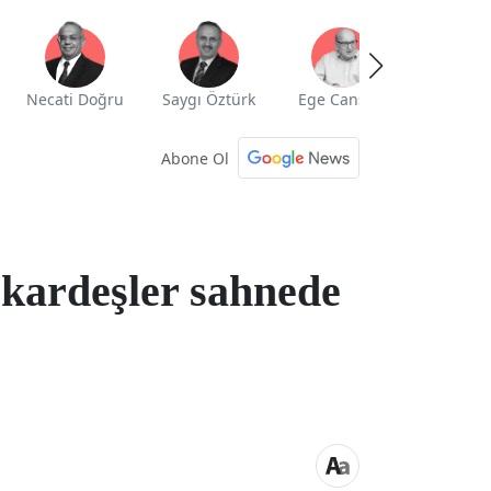
Necati Doğru
Saygı Öztürk
Ege Cansen
Yekta Güng
Abone Ol
 kardeşler sahnede