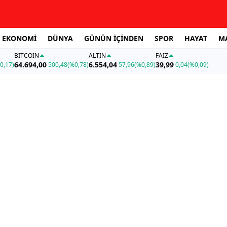
EKONOMİ
DÜNYA
GÜNÜN İÇİNDEN
SPOR
HAYAT
M
BITCOIN
ALTIN
FAİZ
64.694,00
6.554,04
39,99
0,17)
500,48
(%0,78)
57,96
(%0,89)
0,04
(%0,09)