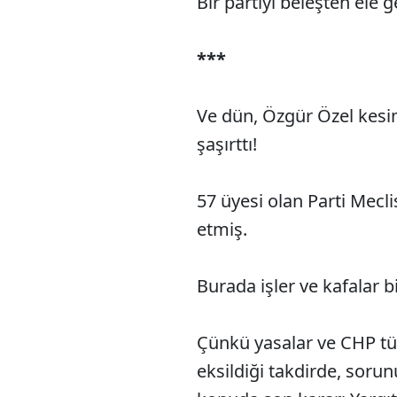
Bir partiyi beleşten ele g
***
Ve dün, Özgür Özel kesi
şaşırttı!
57 üyesi olan Parti Mecli
etmiş.
Burada işler ve kafalar bi
Çünkü yasalar ve CHP tü
eksildiği takdirde, soru