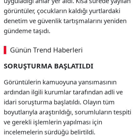
uyguladığı anlar yer aldı. Kısa sürede yayılan
görüntüler, çocukların kaldığı yurtlardaki
denetim ve güvenlik tartışmalarını yeniden
gündeme taşıdı.
Günün Trend Haberleri
00:02
/ 08:15
SORUŞTURMA BAŞLATILDI
Sesi Aç
Görüntülerin kamuoyuna yansımasının
ardından ilgili kurumlar tarafından adli ve
idari soruşturma başlatıldı. Olayın tüm
boyutlarıyla araştırıldığı, sorumluların tespiti
ve gerekli işlemlerin yapılması için
incelemelerin sürdüğü belirtildi.