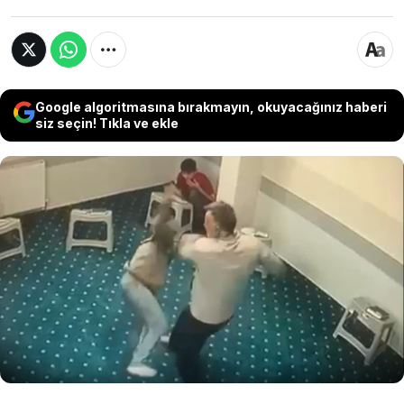
Google algoritmasına bırakmayın, okuyacağınız haberi
siz seçin! Tıkla ve ekle
Konya'nın Bozkır ilçesindeki bir imam hatip
derneği yurdunda görevlinin öğrenciye fiziksel
şiddet uyguladığı görüntüler ortaya çıktı. Tepki
çeken olayın ardından adli ve idari soruşturma
başlatılırken, görüntülerde yer alan görevli
görevden alındı.