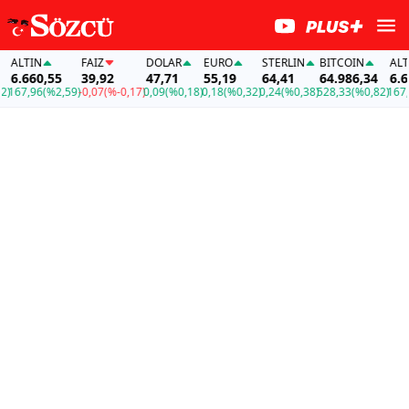
ALTIN
FAİZ
DOLAR
EURO
STERLIN
BITCOIN
ALTIN
6.660,55
39,92
47,71
55,19
64,41
64.986,34
6.660
67,96
(%2,59)
-0,07
(%-0,17)
0,09
(%0,18)
0,18
(%0,32)
0,24
(%0,38)
528,33
(%0,82)
167,96