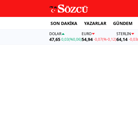
SON DAKİKA
YAZARLAR
GÜNDEM
DOLAR
EURO
STERLIN
47,65
54,94
64,14
0,03
(%0,06)
-0,07
(%-0,12)
-0,03