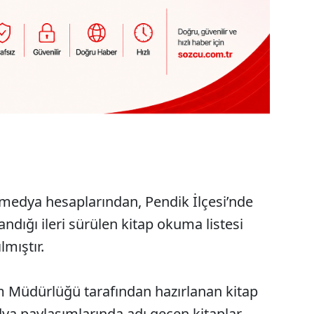
 medya hesaplarından, Pendik İlçesi’nde
dığı ileri sürülen kitap okuma listesi
lmıştır.
itim Müdürlüğü tarafından hazırlanan kitap
ya paylaşımlarında adı geçen kitaplar