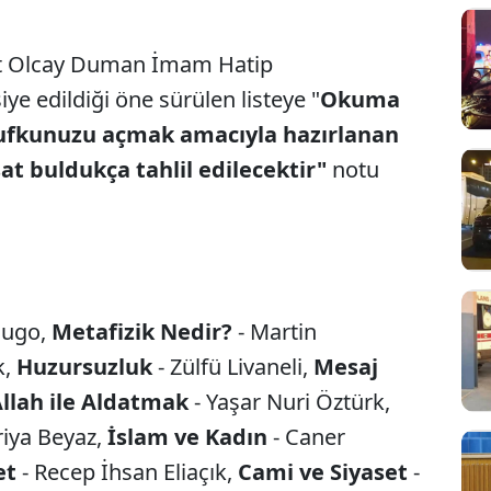
it Olcay Duman İmam Hatip
ye edildiği öne sürülen listeye "
Okuma
 ufkunuzu açmak amacıyla hazırlanan
rsat buldukça tahlil edilecektir"
notu
Hugo,
Metafizik Nedir?
- Martin
k,
Huzursuzluk
- Zülfü Livaneli,
Mesaj
llah ile Aldatmak
- Yaşar Nuri Öztürk,
riya Beyaz,
İslam ve Kadın
- Caner
et
- Recep İhsan Eliaçık,
Cami ve Siyaset
-