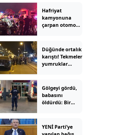
Hafriyat
kamyonuna
çarpan otomobil
hurdaya döndü
Düğünde ortalık
karıştı! Tekmeler
yumruklar
havada uçuştu
Gölgeyi gördü,
babasını
öldürdü: Bir
anlık hata
faciaya dönüştü
YENİ Parti’ye
yapılan bağış