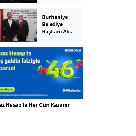
Burhaniye
Belediye
Başkanı Ali
Kemal Deveciler
Yeni Parti'ye
katıldı
az Hesap’la Her Gün Kazanın