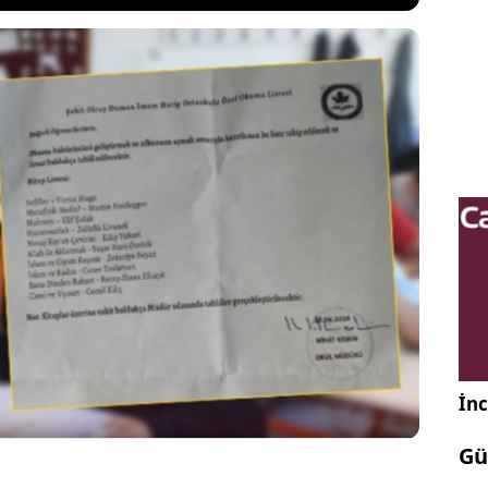
endik ilçesinde bulunan Şehit Olcay Duman İmam
u'nda öğrencilere dağıtıldığı iddia edilen 'Özel
 üzerine valilik soruşturma başlattı. Dikkat çeken
ndan Okul müdürü Nihat Keskin açığa alındı.
İnc
Gü