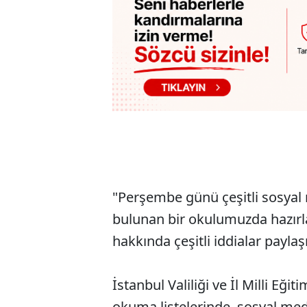
"Perşembe günü çeşitli sosyal
bulunan bir okulumuzda hazırlan
hakkında çeşitli iddialar paylaşı
İstanbul Valiliği ve İl Milli Eğ
okuma listelerinde, sosyal med