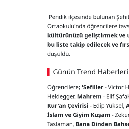
Pendik ilçesinde bulunan Şeh
Ortaokulu'nda öğrencilere tavsi
kültürünüzü geliştirmek ve
bu liste takip edilecek ve fı
düşüldü.
Günün Trend Haberleri
Öğrencilere
; 'Sefiller
- Victor 
Heidegger,
Mahrem
- Elif Şafa
Kur'an Çevirisi
- Edip Yüksel,
A
İslam ve Giyim Kuşam
- Zeke
Taslaman,
Bana Dinden Bahs