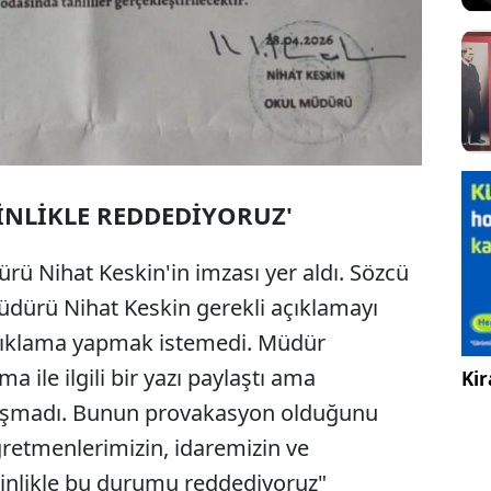
İNLİKLE REDDEDİYORUZ'
rü Nihat Keskin'in imzası yer aldı. Sözcü
üdürü Nihat Keskin gerekli açıklamayı
 açıklama yapmak istemedi. Müdür
ma ile ilgili bir yazı paylaştı ama
Kir
laşmadı. Bunun provakasyon olduğunu
retmenlerimizin, idaremizin ve
nlikle bu durumu reddediyoruz"