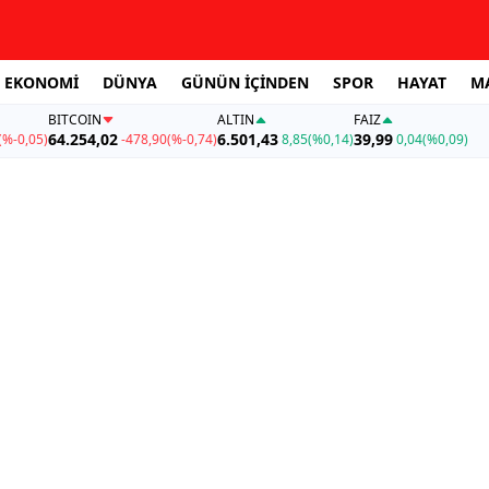
EKONOMİ
DÜNYA
GÜNÜN İÇİNDEN
SPOR
HAYAT
M
BITCOIN
ALTIN
FAİZ
64.254,02
6.501,43
39,99
(%-0,05)
-478,90
(%-0,74)
8,85
(%0,14)
0,04
(%0,09)