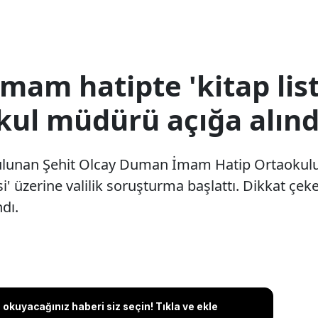
imam hatipte 'kitap list
l müdürü açığa alınd
bulunan Şehit Olcay Duman İmam Hatip Ortaokulu'
i' üzerine valilik soruşturma başlattı. Dikkat çek
dı.
okuyacağınız haberi siz seçin! Tıkla ve ekle