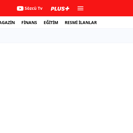
Sözcü Tv
AGAZİN
FİNANS
EĞİTİM
RESMİ İLANLAR