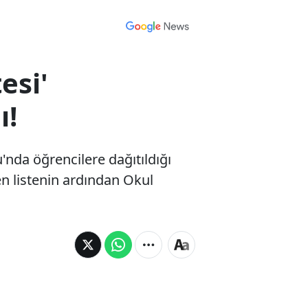
esi'
ı!
nda öğrencilere dağıtıldığı
en listenin ardından Okul