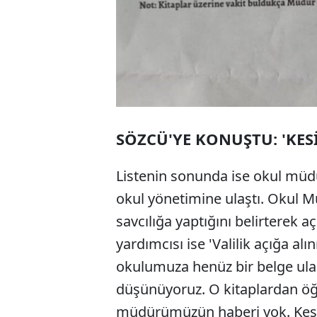
SÖZCÜ'YE KONUŞTU: 'KES
Listenin sonunda ise okul müdü
okul yönetimine ulaştı. Okul M
savcılığa yaptığını belirterek
yardımcısı ise 'Valilik açığa alın
okulumuza henüz bir belge u
düşünüyoruz. O kitaplardan öğ
müdürümüzün haberi yok. Kesi