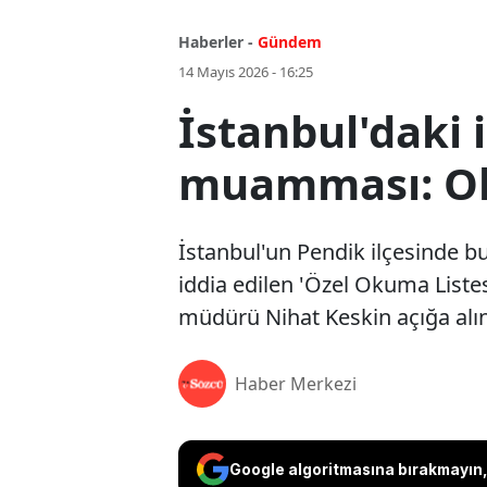
Haberler -
Gündem
14 Mayıs 2026 - 16:25
İstanbul'daki 
muamması: Oku
İstanbul'un Pendik ilçesinde 
iddia edilen 'Özel Okuma Listes
müdürü Nihat Keskin açığa alın
Haber Merkezi
Google algoritmasına bırakmayın, 