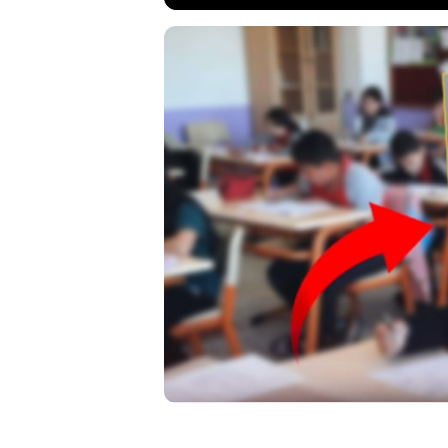
İstanbul'un P
Hatip Ortaokul
Okuma Listesi'
listenin ardı