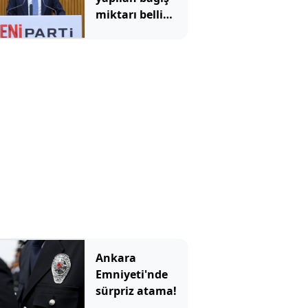
miktarı belli
oldu
Ankara
Emniyeti'nde
sürpriz atama!