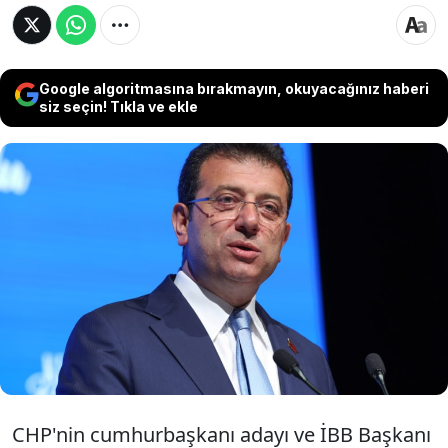
Google algoritmasına bırakmayın, okuyacağınız haberi
siz seçin! Tıkla ve ekle
Ekrem İmamoğlu, "Alınan butlan kararı yok
hükmündedir. Sadece CHP’ye yapılan bir
darbe değildir; Türkiye’ye, demokrasiye,
Cumhuriyet’e bir darbedir. Anayasal düzeni
yok etmektir" dedi.
CHP'nin cumhurbaşkanı adayı ve İBB Başkanı