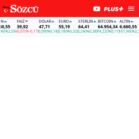
FAİZ
DOLAR
EURO
STERLIN
BITCOIN
ALTIN
,55
39,92
47,71
55,19
64,41
64.954,34
6.660,55
(%2,59)
-0,07
(%-0,17)
0,09
(%0,18)
0,18
(%0,32)
0,24
(%0,38)
74,22
(%0,11)
167,96
(%2,59