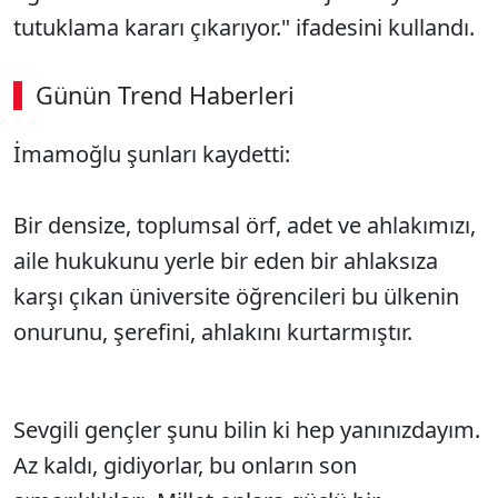
tutuklama kararı çıkarıyor." ifadesini kullandı.
Günün Trend Haberleri
00:02
/ 09:08
İmamoğlu şunları kaydetti:
Sesi Aç
Bir densize, toplumsal örf, adet ve ahlakımızı,
aile hukukunu yerle bir eden bir ahlaksıza
karşı çıkan üniversite öğrencileri bu ülkenin
onurunu, şerefini, ahlakını kurtarmıştır.
Sevgili gençler şunu bilin ki hep yanınızdayım.
Az kaldı, gidiyorlar, bu onların son