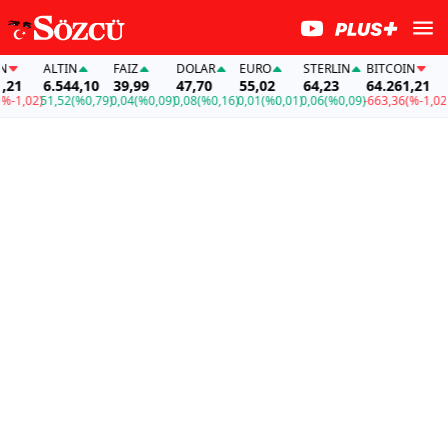
ALTIN
FAİZ
DOLAR
EURO
STERLIN
BITCOIN
A
21
6.544,10
39,99
47,70
55,02
64,23
64.261,21
6
-1,02)
51,52
(%0,79)
0,04
(%0,09)
0,08
(%0,16)
0,01
(%0,01)
0,06
(%0,09)
-663,36
(%-1,02)
51