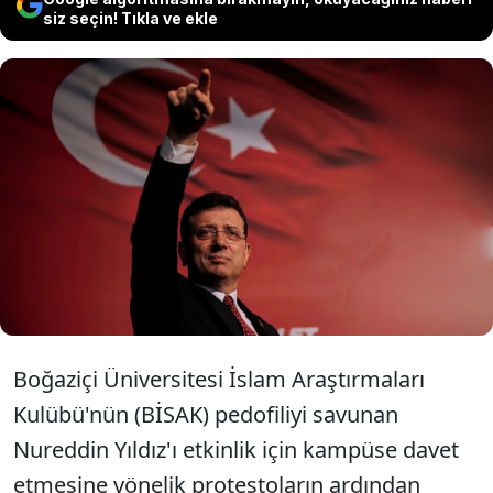
siz seçin! Tıkla ve ekle
Ekrem İmamoğlu tutuklanan
Boğaziçi Üniversitesi öğrencileri
için mesaj paylaştı.
Boğaziçi Üniversitesi İslam Araştırmaları
Kulübü'nün (BİSAK) pedofiliyi savunan
Nureddin Yıldız'ı etkinlik için kampüse davet
etmesine yönelik protestoların ardından