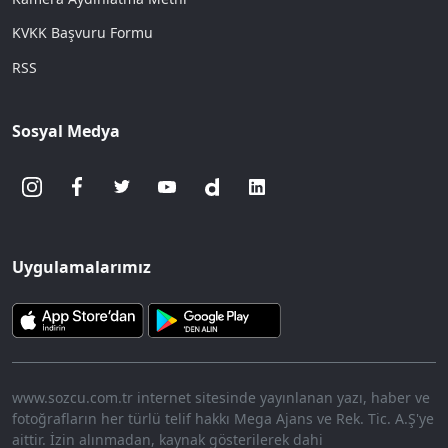
KVKK Başvuru Formu
RSS
Sosyal Medya
Uygulamalarımız
www.sozcu.com.tr internet sitesinde yayınlanan yazı, haber ve
fotoğrafların her türlü telif hakkı Mega Ajans ve Rek. Tic. A.Ş'ye
aittir. İzin alınmadan, kaynak gösterilerek dahi