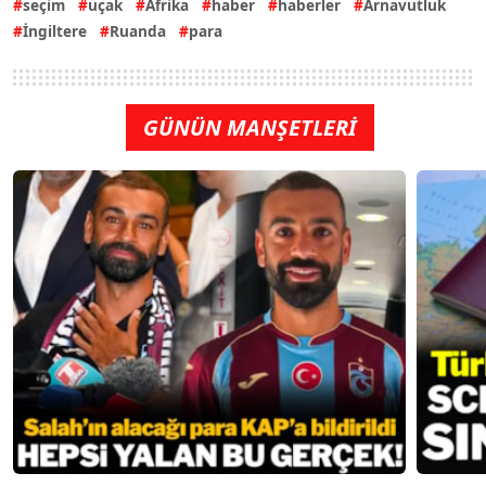
seçim
uçak
Afrika
haber
haberler
Arnavutluk
İngiltere
Ruanda
para
GÜNÜN MANŞETLERİ