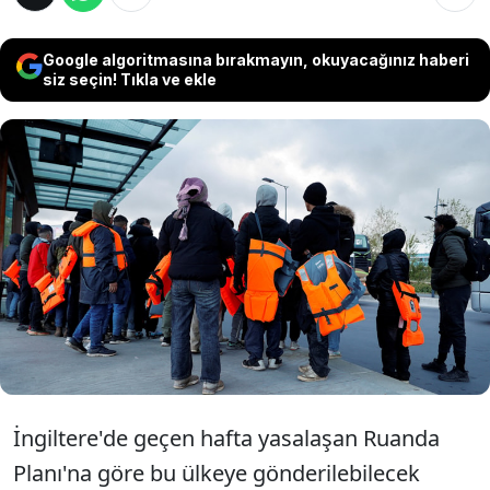
Google algoritmasına bırakmayın, okuyacağınız haberi
siz seçin! Tıkla ve ekle
Düzensiz göçmenleri Ruanda'ya gönderme
planı yapan İngiltere, ülkeye yasal yollarla
gelip sığınma talebinde bulunan bir kişiyi 3
bin sterlin yardım parası ödeyerek
Ruanda'ya sınır dışı etti.
İngiltere'de geçen hafta yasalaşan Ruanda
Planı'na göre bu ülkeye gönderilebilecek