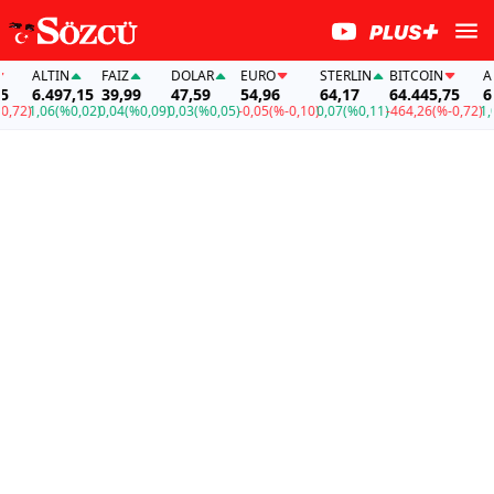
ALTIN
FAİZ
DOLAR
EURO
STERLIN
BITCOIN
ALTI
6.497,15
39,99
47,59
54,96
64,17
64.445,75
6.49
2)
1,06
(%0,02)
0,04
(%0,09)
0,03
(%0,05)
-0,05
(%-0,10)
0,07
(%0,11)
-464,26
(%-0,72)
1,06
(