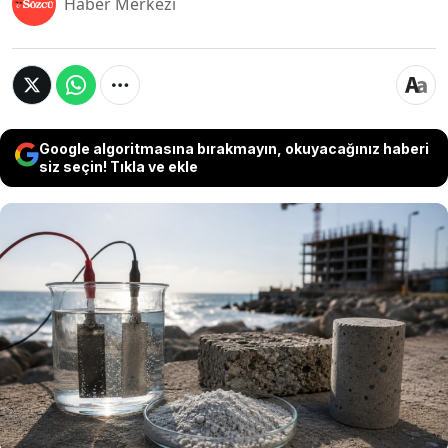
Haber Merkezi
Google algoritmasına bırakmayın, okuyacağınız haberi
siz seçin! Tıkla ve ekle
ABD'deki Northwestern Üniversitesi'nde görev
yapan araştırmacılar, elektrik verilen deniz suyu
ve karbondioksit kullanarak beton üretiminde
kullanılabilecek yeni bir malzeme geliştirdi.
Üniversite tarafından yürütülen çalışmada
geliştirilen yöntemin aynı zamanda karbonu
depolayabildiği belirtiliyor.