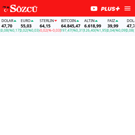
OLAR
EURO
STERLIN
BITCOIN
ALTIN
FAİZ
DOLAR
7,70
55,03
64,15
64.845,47
6.618,99
39,99
47,70
08
(%0,17)
0,02
(%0,03)
-0,02
(%-0,03)
197,47
(%0,31)
126,40
(%1,95)
0,04
(%0,09)
0,08
(%0,