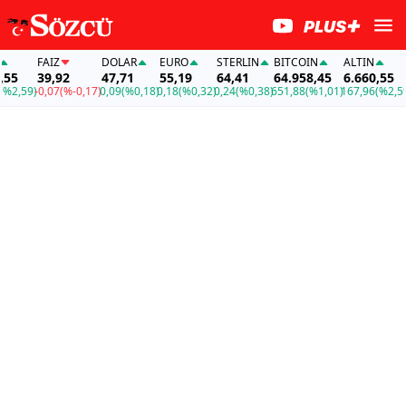
FAİZ
DOLAR
EURO
STERLIN
BITCOIN
ALTIN
FAİ
39,92
47,71
55,19
64,41
64.958,45
6.660,55
39,
9)
-0,07
(%-0,17)
0,09
(%0,18)
0,18
(%0,32)
0,24
(%0,38)
651,88
(%1,01)
167,96
(%2,59)
-0,0