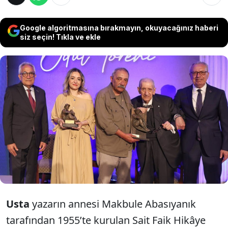
Google algoritmasına bırakmayın, okuyacağınız haberi
siz seçin! Tıkla ve ekle
Bu yılki Armağan’ın sahibi Başak Arslan
oldu. Adnan Bali, ödülün insanı anlamaya ve
anlatmaya adanmış bir ömre ithafen
düzenlenen geleneğin bir parçası olduğunu
belirtti.
Usta
yazarın annesi Makbule Abasıyanık
tarafından 1955’te kurulan Sait Faik Hikâye