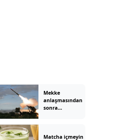
bir felç geçiriyor
Mekke
anlaşmasından
sonra
Yunanistan'dan
Patriot hamlesi
Matcha içmeyin