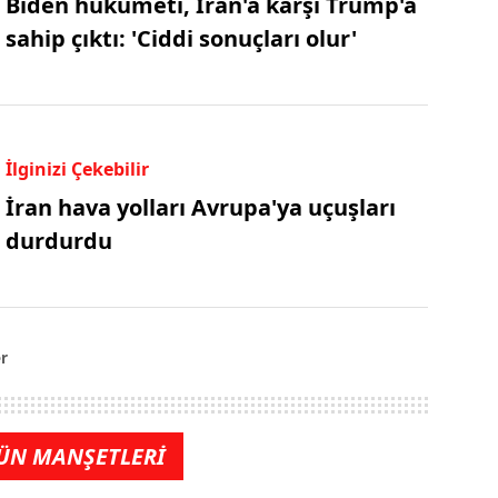
Biden hükümeti, İran'a karşı Trump'a
sahip çıktı: 'Ciddi sonuçları olur'
İlginizi Çekebilir
İran hava yolları Avrupa'ya uçuşları
durdurdu
r
ÜN MANŞETLERİ