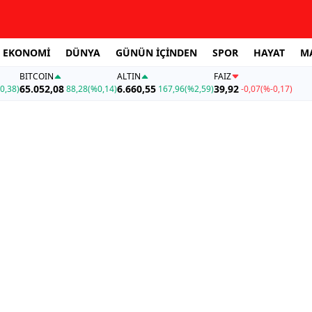
EKONOMİ
DÜNYA
GÜNÜN İÇİNDEN
SPOR
HAYAT
M
BITCOIN
ALTIN
FAİZ
65.052,08
6.660,55
39,92
0,38)
88,28
(%0,14)
167,96
(%2,59)
-0,07
(%-0,17)