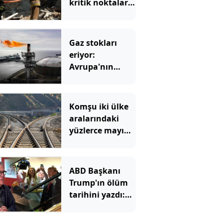
kritik noktaları
hedef aldı: Peş
peşe vurdu
Gaz stokları
eriyor:
Avrupa'nın
korktuğu başına
geliyor
Komşu iki ülke
aralarındaki
yüzlerce mayına
rağmen
birbirine
bağlanacak
ABD Başkanı
Trump'ın ölüm
tarihini yazdı:
Merdivenden
inerken büyük