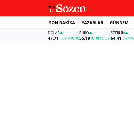
SON DAKİKA
YAZARLAR
GÜNDEM
DOLAR
EURO
STERLIN
47,71
55,19
64,41
0,09
(%0,18)
0,18
(%0,32)
0,24
(%