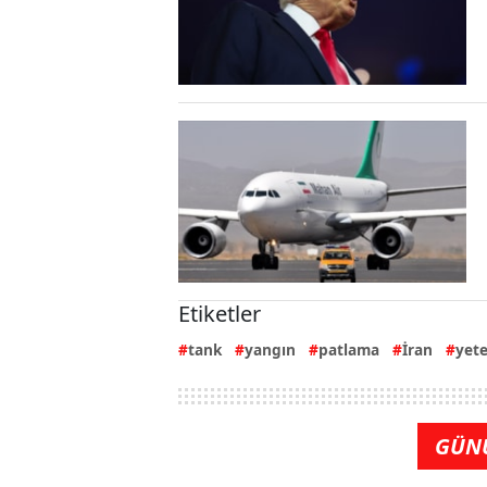
Etiketler
tank
yangın
patlama
İran
yete
GÜN