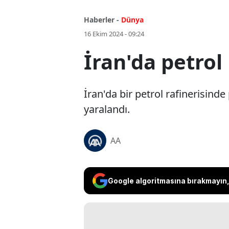
Haberler -
Dünya
16 Ekim 2024 - 09:24
İran'da petrol 
İran'da bir petrol rafinerisind
yaralandı.
AA
Google algoritmasına bırakmayın, 