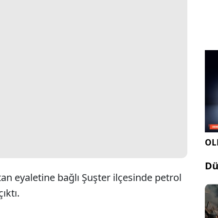
OLE
Dü
an eyaletine bağlı Şuşter ilçesinde petrol
ıktı.