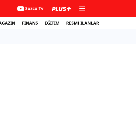
Sözcü Tv
AGAZİN
FİNANS
EĞİTİM
RESMİ İLANLAR