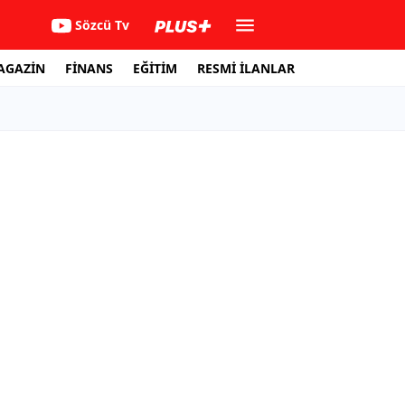
Sözcü Tv
AGAZİN
FİNANS
EĞİTİM
RESMİ İLANLAR