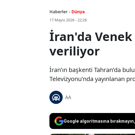
Haberler -
Dünya
17 Mayıs 2026 - 22:26
İran'da Venek
veriliyor
İran’ın başkenti Tahran’da bulu
Televizyonu'nda yayınlanan progr
AA
Google algoritmasına bırakmayın, 