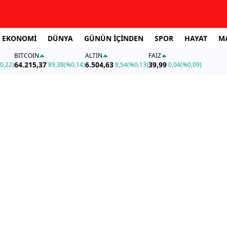
EKONOMİ
DÜNYA
GÜNÜN İÇİNDEN
SPOR
HAYAT
M
BITCOIN
ALTIN
FAİZ
64.215,37
6.504,63
39,99
0,22)
89,38
(%0,14)
8,54
(%0,13)
0,04
(%0,09)