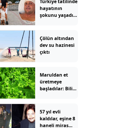
Türkiye tatilinde
hayatının
şokunu yaşadı...
Baş ağrısıyla
başladı: '12 ay
ömrünüz kaldı'
Çölün altından
dev su hazinesi
çıktı
Maruldan et
üretmeye
başladılar: Bilim
dünyası şaşkın
57 yıl evli
kaldılar, eşine 8
haneli miras