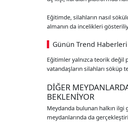
Eğitimde, silahların nasıl sökül
almanın da incelikleri gösteriliy
ABERİ OKU
➜
Günün Trend Haberleri
Eğitimler yalnızca teorik değil 
SÖZCÜ SON DAKİKA
vatandaşların silahları söküp 
DİĞER MEYDANLARDA 
BEKLENİYOR
Meydanda bulunan halkın ilgi gö
meydanlarında da gerçekleştiri