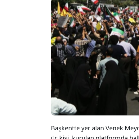
İran’ın
halka si
yayınlan
veriliyor
Başkentte yer alan Venek Meyd
üç kişi, kurulan platformda halk