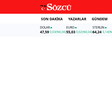
SON DAKİKA
YAZARLAR
GÜNDEM
DOLAR
EURO
STERLIN
47,59
55,03
64,24
0,03
(%0,06)
0,02
(%0,04)
0,14
(%