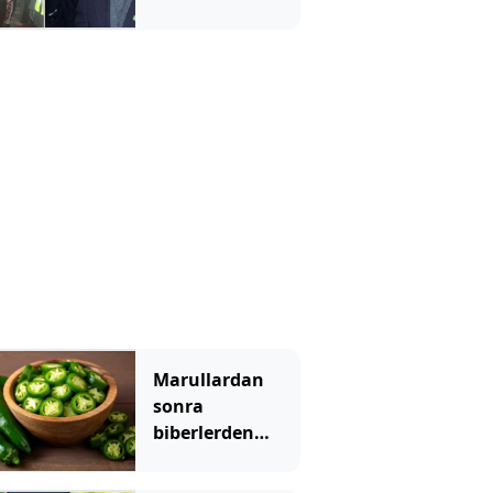
bıraktı
Marullardan
sonra
biberlerden
bulaşan salgın
başladı: Acilen