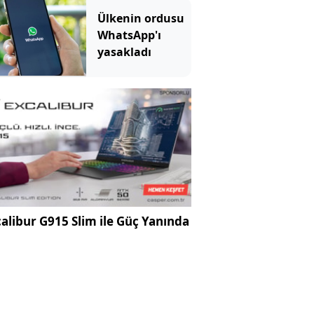
toplatılıyor
Ülkenin ordusu
WhatsApp'ı
yasakladı
alibur G915 Slim ile Güç Yanında