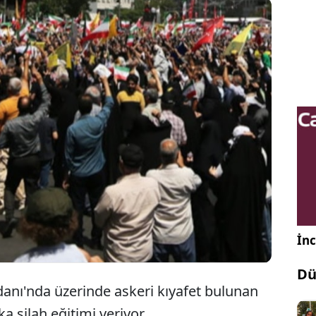
 başkenti Tahran’da bulunan Venek Meydanı’nda
lah eğitimi veriliyor. Ayrıca Devlet Televizyonu'nda
an programlarda da halka silahlarla ilgili bilgiler
.
İnc
Dü
anı'nda üzerinde askeri kıyafet bulunan
a silah eğitimi veriyor.