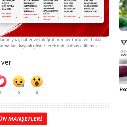
nan yazı, haber ve fotoğrafların her türlü telif hakkı
 alınmadan, kaynak gösterilerek dahi iktibas edilemez.
 ver
Exc
ÜN MANŞETLERİ