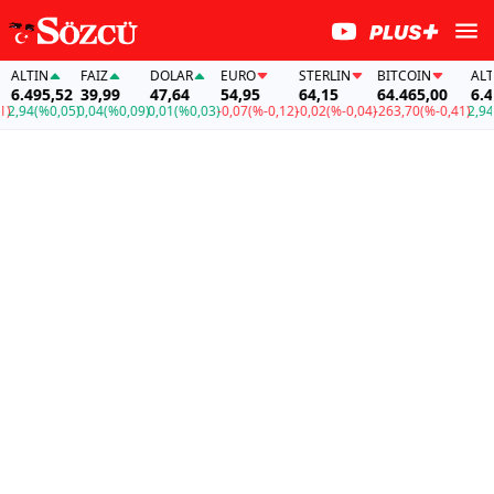
ALTIN
FAİZ
DOLAR
EURO
STERLIN
BITCOIN
ALTIN
6.495,52
39,99
47,64
54,95
64,15
64.465,00
6.495
,94
(%0,05)
0,04
(%0,09)
0,01
(%0,03)
-0,07
(%-0,12)
-0,02
(%-0,04)
-263,70
(%-0,41)
2,94
(%