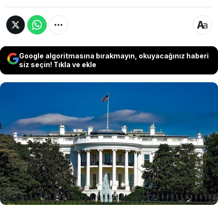
Google algoritmasına bırakmayın, okuyacağınız haberi
siz seçin! Tıkla ve ekle
ABD Senatosu, Başkan Trump’ın İran’daki savaş
yetkilerini kısıtlayacak yasa tasarısını gündeme
almayı kabul etti. Bazı Cumhuriyetçi senatörlerin
Demokratlara katılmasıyla önü açılan tasarı,
Beyaz Saray’ın askeri politikalarına karşı
Kongre’de büyüyen direncin bir işareti olarak
kabul edildi.