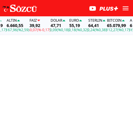
ALTIN
FAİZ
DOLAR
EURO
STERLIN
BITCOIN
ALTI
6.660,55
39,92
47,71
55,19
64,41
65.079,99
6.66
)
167,96
(%2,59)
-0,07
(%-0,17)
0,09
(%0,18)
0,18
(%0,32)
0,24
(%0,38)
112,27
(%0,17)
167,