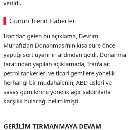
verildi.
Günün Trend Haberleri
00:02
/ 08:06
İran’dan gelen bu açıklama, Devrim
Sesi Aç
Muhafızları Donanması’nın kısa süre önce
yaptığı sert uyarının ardından geldi. Donanma
tarafından yapılan açıklamada, İran’a ait
petrol tankerleri ve ticari gemilere yönelik
herhangi bir müdahalenin, ABD üsleri ve
savaş gemilerine yönelik ağır saldırılarla
karşılık bulacağı belirtilmişti.
GERİLİM TIRMANMAYA DEVAM