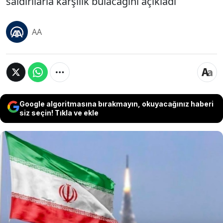
saldırılarla karşılık bulacağını açıkladı
AA
Google algoritmasına bırakmayın, okuyacağınız haberi
siz seçin! Tıkla ve ekle
İran Devrim Muhafızları Ordusu Hava-Uzay
Kuvvetleri Komutanlığı, füze ve insansız hava
araçlarının bölgedeki Amerikan hedefleri ile
düşman gemilerine kilitlenerek ateşleme emri
beklediğini bildirdi. Öte yandan İran Deniz
Kuvvetleri, İran’a ait petrol tankerleri ve ticari
gemilere yönelik olası müdahalelerin ABD üsleri ile