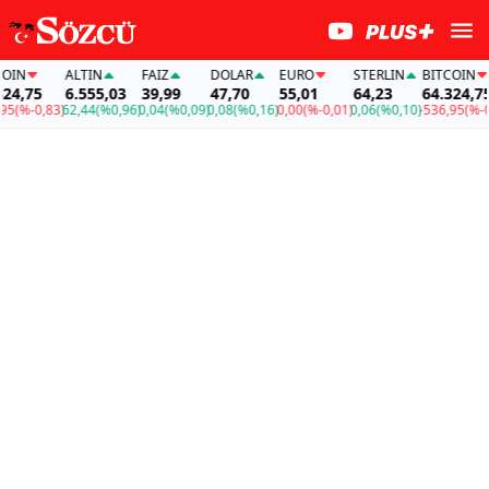
IN
ALTIN
FAİZ
DOLAR
EURO
STERLIN
BITCOIN
4,75
6.555,03
39,99
47,70
55,01
64,23
64.324,75
(%-0,83)
62,44
(%0,96)
0,04
(%0,09)
0,08
(%0,16)
0,00
(%-0,01)
0,06
(%0,10)
-536,95
(%-0,8