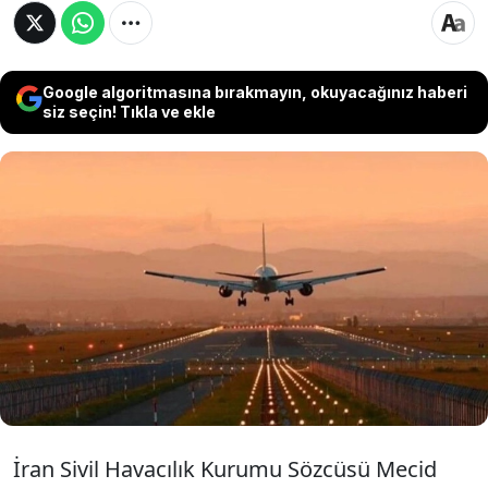
Google algoritmasına bırakmayın, okuyacağınız haberi
siz seçin! Tıkla ve ekle
İran Sivil Havacılık Kurumu Sözcüsü Mecid
İhvan, ülkenin batı bölgelerindeki
havalimanlarından yapılan uçuşların
durdurulduğu yönündeki haberlerin gerçeği
yansıtmadığını açıkladı. İhvan, konuyla ilgili yeni
bir NOTAM yayımlanmadığını belirtti
İran Sivil Havacılık Kurumu Sözcüsü Mecid