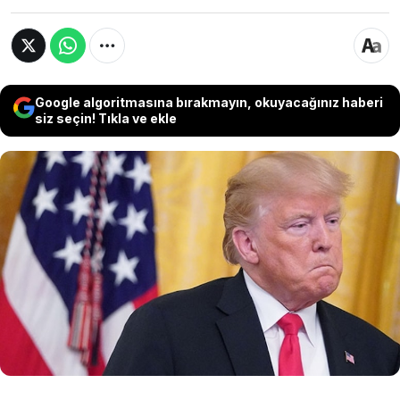
Google algoritmasına bırakmayın, okuyacağınız haberi
siz seçin! Tıkla ve ekle
Pakistan’ın arabuluculuğuyla İran, ABD’ye revize
edilmiş yeni bir barış teklifi sundu. Sızdırılan
taslağa göre askeri tazminat talebinden
vazgeçen Tahran; ekonomik kolaylıklar,
uluslararası garantiler ve zenginleştirilmiş
uranyumun ABD yerine Rusya’ya nakledilmesini
talep ediyor.