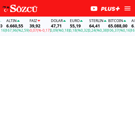
ALTIN
FAİZ
DOLAR
EURO
STERLIN
BITCOIN
ALTI
6.660,55
39,92
47,71
55,19
64,41
65.088,00
6.66
)
167,96
(%2,59)
-0,07
(%-0,17)
0,09
(%0,18)
0,18
(%0,32)
0,24
(%0,38)
106,37
(%0,16)
167,9