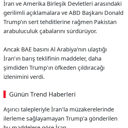
İran ve Amerika Birleşik Devletleri arasındaki
gerilimli açıklamalara ve ABD Başkanı Donald
Trump’ın sert tehditlerine rağmen Pakistan
arabuluculuk çabalarını sürdürüyor.
Ancak BAE basını Al Arabiya'nın ulaştığı
İran'ın barış teklifinin maddeler, daha
şimdiden Trump'ın öfkeden çıldıracağı
izlenimini verdi.
Günün Trend Haberleri
00:02
/ 08:06
Aşırıcı talepleriyle İran'la müzakerelerinde
Sesi Aç
ilerleme sağlayamayan Trump'a gönderilen
bu maddelere göre İran,