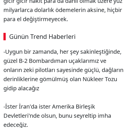
gıcır gıcır nakit para da dahil olmak üzere yüz
milyarlarca dolarlık ödemelerin aksine, hiçbir
para el değiştirmeyecek.
Günün Trend Haberleri
-Uygun bir zamanda, her şey sakinleştiğinde,
SÖZCÜ SON DAKİKA
güzel B-2 Bombardıman uçaklarımız ve
onların zeki pilotları sayesinde güçlü, dağların
derinliklerine gömülmüş olan Nükleer Tozu
gidip alacağız
-İster İran'da ister Amerika Birleşik
Devletleri'nde olsun, bunu seyreltip imha
edeceğiz.