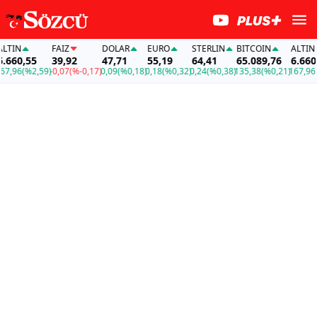
TIN
FAİZ
DOLAR
EURO
STERLIN
BITCOIN
ALTIN
660,55
39,92
47,71
55,19
64,41
65.089,76
6.660,5
,96
(%2,59)
-0,07
(%-0,17)
0,09
(%0,18)
0,18
(%0,32)
0,24
(%0,38)
135,38
(%0,21)
167,96
(%