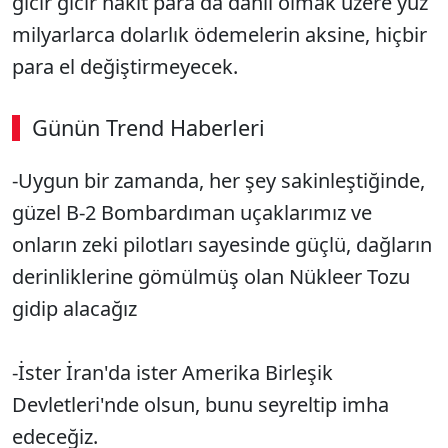
gıcır gıcır nakit para da dahil olmak üzere yüz
milyarlarca dolarlık ödemelerin aksine, hiçbir
para el değiştirmeyecek.
Günün Trend Haberleri
-Uygun bir zamanda, her şey sakinleştiğinde,
güzel B-2 Bombardıman uçaklarımız ve
onların zeki pilotları sayesinde güçlü, dağların
derinliklerine gömülmüş olan Nükleer Tozu
gidip alacağız
-İster İran'da ister Amerika Birleşik
Devletleri'nde olsun, bunu seyreltip imha
edeceğiz.