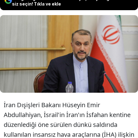
siz seçin! Tıkla ve ekle
İran Dışişleri Bakanı, İsfahan
saldırısında kullanılan İHA'ları
"çocuk oyuncağına" benzetti.
İran Dışişleri Bakanı Hüseyin Emir
Abdullahiyan, İsrail'in İran'ın İsfahan kentine
düzenlediği öne sürülen dünkü saldırıda
kullanılan insansız hava araçlarına (İHA) ilişkin