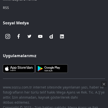
RSS
Sosyal Medya
Uygulamalarımız
www.sozcu.com.tr internet sitesinde yayınlanan yazı, haber ve
fotoğrafların her türlü telif hakkı Mega Ajans ve Rek. Tic. A.Ş'ye
aittir. İzin alınmadan, kaynak gösterilerek dahi
iktibas edilemez.
Copyright © 2023 - Tüm hakları saklıdır. Mega Ajans ve Rek.