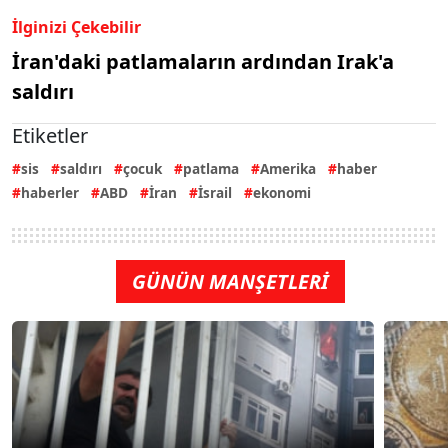
İlginizi Çekebilir
İran'daki patlamaların ardından Irak'a
saldırı
Etiketler
sis
saldırı
çocuk
patlama
Amerika
haber
haberler
ABD
İran
İsrail
ekonomi
GÜNÜN MANŞETLERİ