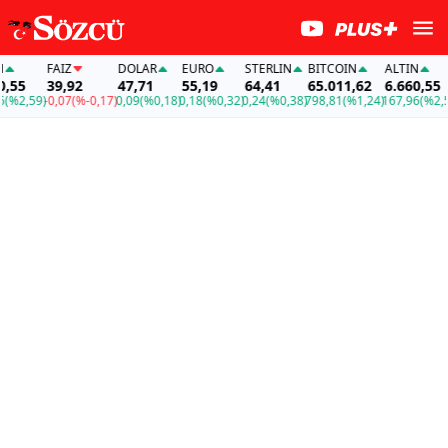
FAİZ
DOLAR
EURO
STERLIN
BITCOIN
ALTIN
5
39,92
47,71
55,19
64,41
65.011,62
6.660,55
2,59)
-0,07
(%-0,17)
0,09
(%0,18)
0,18
(%0,32)
0,24
(%0,38)
798,81
(%1,24)
167,96
(%2,59)
-