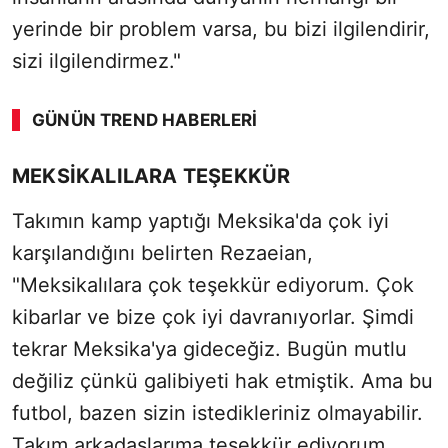
yerinde bir problem varsa, bu bizi ilgilendirir,
sizi ilgilendirmez."
GÜNÜN TREND HABERLERI
00:02
/ 08:15
MEKSİKALILARA TEŞEKKÜR
Sesi Aç
Takımın kamp yaptığı Meksika'da çok iyi
karşılandığını belirten Rezaeian,
"Meksikalılara çok teşekkür ediyorum. Çok
kibarlar ve bize çok iyi davranıyorlar. Şimdi
tekrar Meksika'ya gideceğiz. Bugün mutlu
değiliz çünkü galibiyeti hak etmiştik. Ama bu
futbol, bazen sizin istedikleriniz olmayabilir.
Takım arkadaşlarıma teşekkür ediyorum.