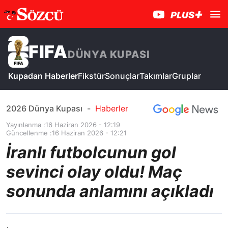
FIFA
DÜNYA KUPASI
Kupadan Haberler
Fikstür
Sonuçlar
Takımlar
Gruplar
2026 Dünya Kupası
-
Haberler
Yayınlanma :
16 Haziran 2026 - 12:19
Güncellenme :
16 Haziran 2026 - 12:21
İranlı futbolcunun gol
sevinci olay oldu! Maç
sonunda anlamını açıkladı