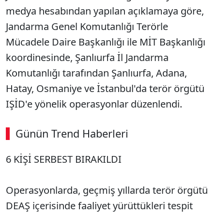
medya hesabından yapılan açıklamaya göre,
Jandarma Genel Komutanlığı Terörle
Mücadele Daire Başkanlığı ile MİT Başkanlığı
koordinesinde, Şanlıurfa İl Jandarma
Komutanlığı tarafından Şanlıurfa, Adana,
Hatay, Osmaniye ve İstanbul'da terör örgütü
IŞİD'e yönelik operasyonlar düzenlendi.
Günün Trend Haberleri
00:02
/ 03:53
6 KİŞİ SERBEST BIRAKILDI
Sesi Aç
Operasyonlarda, geçmiş yıllarda terör örgütü
DEAŞ içerisinde faaliyet yürüttükleri tespit