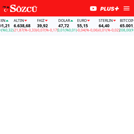
N
ALTIN
FAİZ
DOLAR
EURO
STERLIN
BITCOIN
,21
6.638,68
39,92
47,72
55,15
64,40
65.001,2
%0,32)
-21,87
(%-0,33)
-0,07
(%-0,17)
0,01
(%0,01)
-0,04
(%-0,06)
-0,01
(%-0,02)
208,00
(%0,