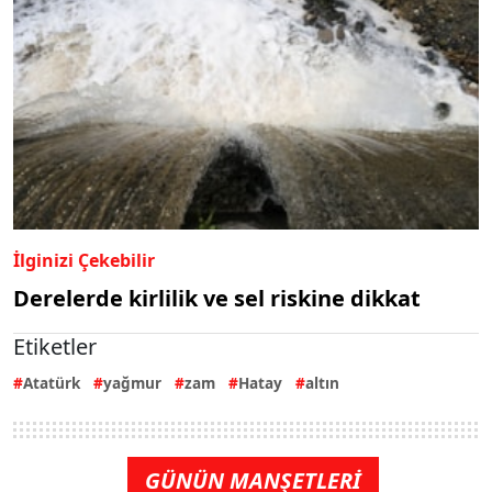
İlginizi Çekebilir
Derelerde kirlilik ve sel riskine dikkat
Etiketler
Atatürk
yağmur
zam
Hatay
altın
GÜNÜN MANŞETLERİ