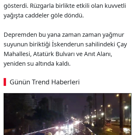
gösterdi. Rüzgarla birlikte etkili olan kuvvetli
yağışta caddeler göle döndü.
Depremden bu yana zaman zaman yağmur
suyunun biriktiği İskenderun sahilindeki Çay
Mahallesi, Atatürk Bulvarı ve Anıt Alanı,
yeniden su altında kaldı.
Günün Trend Haberleri
00:02
/ 08:06
Sesi Aç