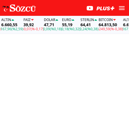
TIN
FAİZ
DOLAR
EURO
STERLIN
BITCOIN
ALTIN
.660,55
39,92
47,71
55,19
64,41
64.813,50
6.660
7,96
(%2,59)
-0,07
(%-0,17)
0,09
(%0,18)
0,18
(%0,32)
0,24
(%0,38)
-249,59
(%-0,38)
167,96