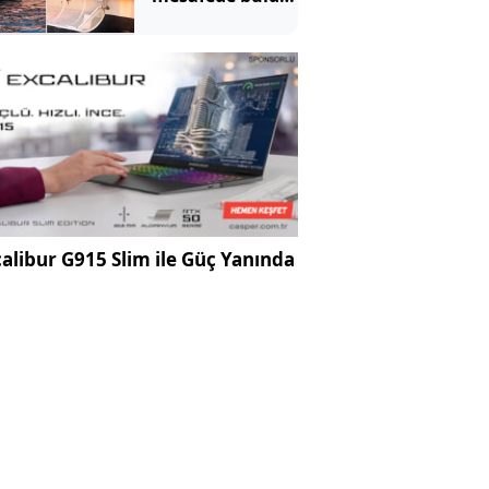
İhbar üzerine
ekipler geldi
alibur G915 Slim ile Güç Yanında