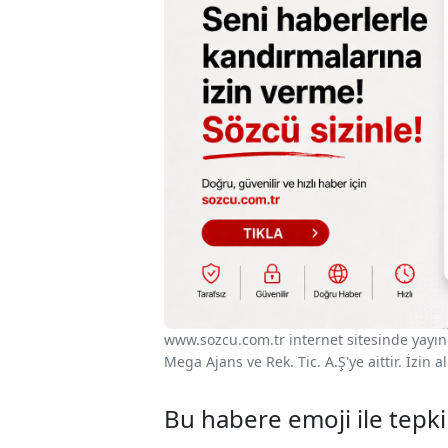
www.sozcu.com.tr internet sitesinde yayınla
Mega Ajans ve Rek. Tic. A.Ş'ye aittir. İzin
Bu habere emoji ile tepki