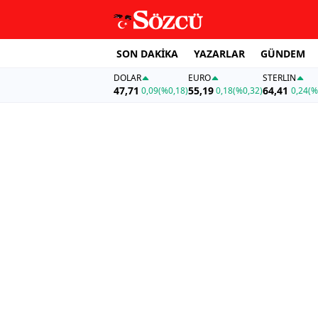
SON DAKİKA
YAZARLAR
GÜNDEM
DOLAR
EURO
STERLIN
47,71
55,19
64,41
0,09
(%0,18)
0,18
(%0,32)
0,24
(%