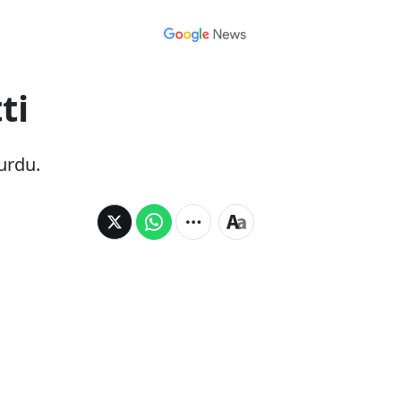
ti
yurdu.