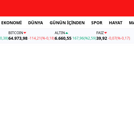
EKONOMİ
DÜNYA
GÜNÜN İÇİNDEN
SPOR
HAYAT
M
BITCOIN
ALTIN
FAİZ
64.973,98
6.660,55
39,92
0,38)
-114,21
(%-0,18)
167,96
(%2,59)
-0,07
(%-0,17)