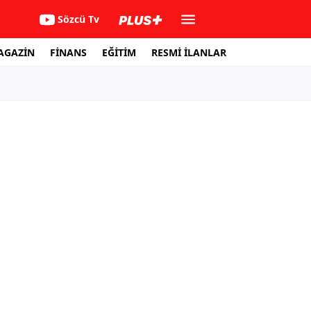
Sözcü Tv
AGAZİN
FİNANS
EĞİTİM
RESMİ İLANLAR