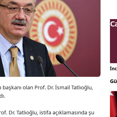
İYİ Parti eski TBMM Grup Başkanı İsmail
Tatlıoğlu, partisinden istifa ettiğini
duyurdu.
İnc
Gü
 başkanı olan Prof. Dr. İsmail Tatlıoğlu,
dı.
f. Dr. Tatlıoğlu, istifa açıklamasında şu