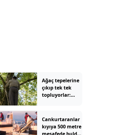
Ağaç tepelerine
çıkıp tek tek
topluyorlar:
Kilosu 3 bin
liraya
dayanacak
Cankurtaranlar
kıyıya 500 metre
mesafede buldu!