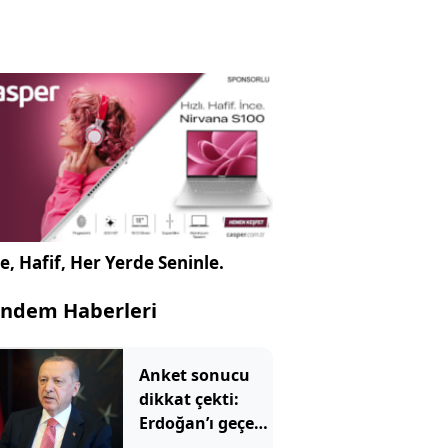
e, Hafif, Her Yerde Seninle.
ndem Haberleri
Anket sonucu
dikkat çekti:
Erdoğan’ı geçen
iki isim belli