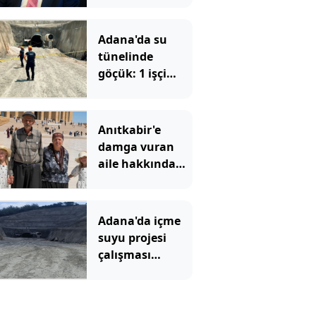
oldu
Adana'da su
tünelinde
göçük: 1 işçi
hayatını
kaybetti, 1'i
yaralandı
Anıtkabir'e
damga vuran
aile hakkında
yeni gelişme
Adana'da içme
suyu projesi
çalışması
sırasında göçük!