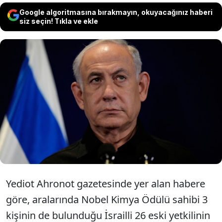
Google algoritmasına bırakmayın, okuyacağınız haberi
siz seçin! Tıkla ve ekle
İsrailli eski üst düzey güvenlik yetkilileri,
Başbakan Binyamin Netanyahu'nun "Gazze
savaşında başarısız olduğu" gerekçesiyle
görevden alınması çağrısında bulundu.
Yediot Ahronot gazetesinde yer alan habere
göre, aralarında Nobel Kimya Ödülü sahibi 3
kişinin de bulunduğu İsrailli 26 eski yetkilinin