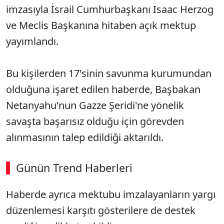
imzasıyla İsrail Cumhurbaşkanı Isaac Herzog
ve Meclis Başkanına hitaben açık mektup
yayımlandı.
Bu kişilerden 17'sinin savunma kurumundan
olduğuna işaret edilen haberde, Başbakan
Netanyahu'nun Gazze Şeridi'ne yönelik
savaşta başarısız olduğu için görevden
alınmasının talep edildiği aktarıldı.
Günün Trend Haberleri
00:02
/ 09:15
Haberde ayrıca mektubu imzalayanların yargı
Sesi Aç
düzenlemesi karşıtı gösterilere de destek