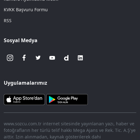
KVKK Başvuru Formu
RSS
Sosyal Medya
Uygulamalarımız
www.sozcu.com.tr internet sitesinde yayınlanan yazı, haber ve
fotoğrafların her türlü telif hakkı Mega Ajans ve Rek. Tic. A.Ş'ye
aittir. İzin alınmadan, kaynak gösterilerek dahi