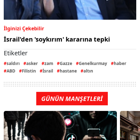
İlginizi Çekebilir
İsrail'den 'soykırım' kararına tepki
Etiketler
saldırı
asker
zam
Gazze
Genelkurmay
haber
ABD
Filistin
İsrail
hastane
altın
GÜNÜN MANŞETLERİ