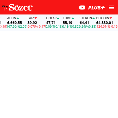
ALTIN
FAİZ
DOLAR
EURO
STERLIN
BITCOIN
AL
6.660,55
39,92
47,71
55,19
64,41
64.830,01
6.
)
167,96
(%2,59)
-0,07
(%-0,17)
0,09
(%0,18)
0,18
(%0,32)
0,24
(%0,38)
-124,01
(%-0,19)
167